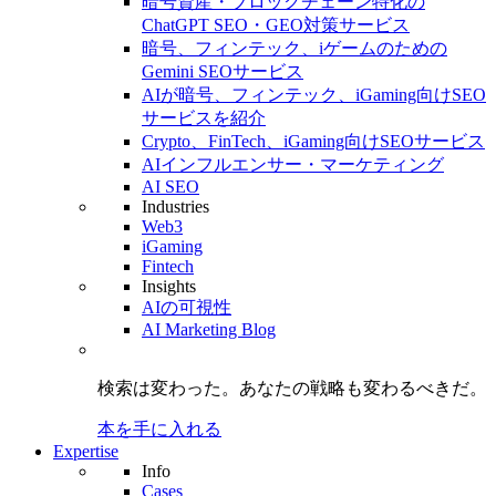
暗号資産・ブロックチェーン特化の
ChatGPT SEO・GEO対策サービス
暗号、フィンテック、iゲームのための
Gemini SEOサービス
AIが暗号、フィンテック、iGaming向けSEO
サービスを紹介
Crypto、FinTech、iGaming向けSEOサービス
AIインフルエンサー・マーケティング
AI SEO
Industries
Web3
iGaming
Fintech
Insights
AIの可視性
AI Marketing Blog
検索は変わった。
あなたの戦略も
変わるべきだ。
本を手に入れる
Expertise
Info
Cases