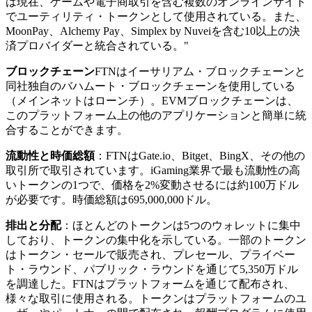
は現在、ゲームや電子商取引を含む複数のオンラインサイト
でユーティリティ・トークンとして使用されている。また、
MoonPay、Alchemy Pay、Simplex by Nuveiを含む10以上の決
済プロバイダーと統合されている。"
ブロックチェーン
FTNはイーサリアム・ブロックチェーンと
同社独自のバハムート・ブロックチェーンを使用している
（メインネットはローンチ）。EVMブロックチェーンは、
このプラットフォーム上の他のアプリケーションと簡単に統
合することができます。
流動性と時価総額
：FTNはGate.io、Bitget、BingX、その他の
取引所で取引されています。iGaming業界で最も流動性の高
いトークンの1つで、価格を2%変動させるには約100万ドル
が必要です。時価総額は695,000,000ドル。
排出と分配
：ほとんどのトークンは5つのウォレットに集中
しており、トークンの集中化を示している。一部のトークン
はトークン・セールで販売され、プレセール、プライベー
ト・ラウンド、パブリック・ラウンドを通じて5,350万ドル
を調達した。FTNはプラットフォームを通じて配布され、
様々な取引に使用される。トークンはプラットフォームのユ