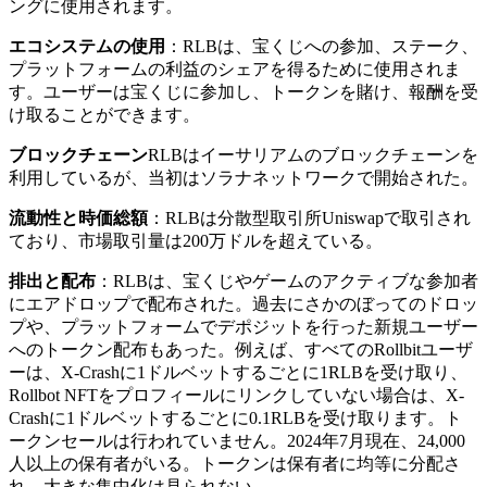
ングに使用されます。
エコシステムの使用
：RLBは、宝くじへの参加、ステーク、
プラットフォームの利益のシェアを得るために使用されま
す。ユーザーは宝くじに参加し、トークンを賭け、報酬を受
け取ることができます。
ブロックチェーン
RLBはイーサリアムのブロックチェーンを
利用しているが、当初はソラナネットワークで開始された。
流動性と時価総額
：RLBは分散型取引所Uniswapで取引され
ており、市場取引量は200万ドルを超えている。
排出と配布
：RLBは、宝くじやゲームのアクティブな参加者
にエアドロップで配布された。過去にさかのぼってのドロッ
プや、プラットフォームでデポジットを行った新規ユーザー
へのトークン配布もあった。例えば、すべてのRollbitユーザ
ーは、X-Crashに1ドルベットするごとに1RLBを受け取り、
Rollbot NFTをプロフィールにリンクしていない場合は、X-
Crashに1ドルベットするごとに0.1RLBを受け取ります。ト
ークンセールは行われていません。2024年7月現在、24,000
人以上の保有者がいる。トークンは保有者に均等に分配さ
れ、大きな集中化は見られない。