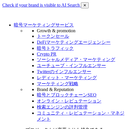
Check if your brand is visible to AI Search
✕
暗号マーケティングサービス
Growth & promotion
トークンセール
DeFiマーケティングエージェンシー
暗号トラフィック
Crypto PR
ソーシャルメディア・マーケティング
ユーチューブ・インフルエンサー
Twitterのインフルエンサー
レディット・マーケティング
マーケティング戦略
Brand & Reputation
暗号とブロックチェーンSEO
オンライン・レピュテーション
検索エンジンの評判管理
コミュニティ・レピュテーション・マネジ
メント