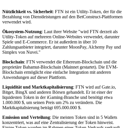
Nützlichkeit vs. Sicherheit
: FTN ist ein Utility-Token, der für die
Bezahlung von Dienstleistungen auf den BetConstruct-Plattformen
verwendet wird.
Ökosystem-Nutzung
: Laut ihrer Website "wird FTN derzeit als
Utility-Token auf mehreren Online-Websites verwendet, darunter
Spiele und E-Commerce. Er ist außerdem in über 10
Zahlungsanbieter integriert, darunter MoonPay, Alchemy Pay und
Simplex von Nuvei."
Blockchain
: FTN verwendet die Ethereum-Blockchain und die
proprietäre Bahamut-Blockchain (Mainnet gestartet). Die EVM-
Blockchain ermöglicht eine einfache Integration mit anderen
Anwendungen auf dieser Plattform.
Liquidität und Marktkapitalisierung
: FTN wird auf Gate.io,
Bitget, BingX und anderen Börsen gehandelt. Er ist einer der
liquidesten Token in der iGaming-Branche und benötigt etwa
1.000.000 $, um seinen Preis um 2% zu verändern. Die
Marktkapitalisierung beträgt 695.000.000 $.
Emission und Verteilung
: Die meisten Token sind in 5 Wallets
konzentriert, was auf eine Zentralisierung der Token hinweist.
Einige Token wurden im Rahmen eines Token-Verkaufs verkauft,