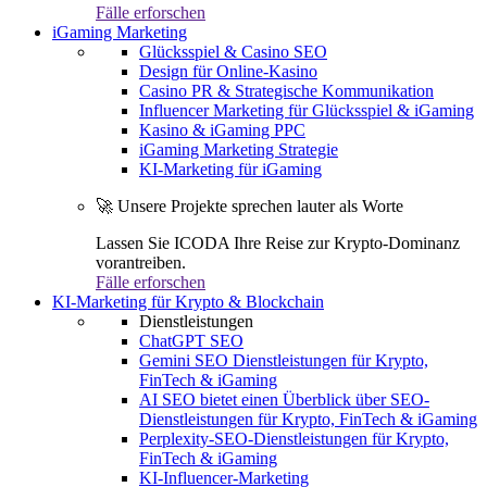
Fälle erforschen
iGaming Marketing
Glücksspiel & Casino SEO
Design für Online-Kasino
Casino PR & Strategische Kommunikation
Influencer Marketing für Glücksspiel & iGaming
Kasino & iGaming PPC
iGaming Marketing Strategie
KI-Marketing für iGaming
🚀 Unsere Projekte sprechen lauter als Worte
Lassen Sie ICODA Ihre Reise zur Krypto-Dominanz
vorantreiben.
Fälle erforschen
KI-Marketing für Krypto & Blockchain
Dienstleistungen
ChatGPT SEO
Gemini SEO Dienstleistungen für Krypto,
FinTech & iGaming
AI SEO bietet einen Überblick über SEO-
Dienstleistungen für Krypto, FinTech & iGaming
Perplexity-SEO-Dienstleistungen für Krypto,
FinTech & iGaming
KI-Influencer-Marketing