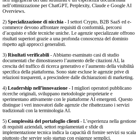
nell’ottimizzazione per ChatGPT, Perplexity, Claude e Google AI
Overviews.
2)
Specializzazione di nicchia
- I settori Crypto, B2B SaaS ed e-
commerce devono affrontare requisiti di conformità, percorsi
d’acquisto e sfide tecniche uniche. Le agenzie specializzate offrono
risultati superiori grazie a una profonda conoscenza del dominio
rispetto agli approcci generalisti.
3)
Risultati verificabili
- Abbiamo esaminato casi di studio
documentati che dimostrassero l’aumento delle citazioni AI, la
crescita del traffico di ricerca generativo e l’aumento della visibilità
specifica della piattaforma. Sono state escluse le agenzie prive di
relazioni trasparenti, a prescindere dalle dichiarazioni di marketing.
4)
Leadership nell’innovazione
- I migliori operatori pubblicano
ricerche originali, sviluppano metodologie proprietarie e
sperimentano attivamente con le piattaforme AI emergenti. Questo
distingue i veri innovatori dalle agenzie che ribattezzano i servizi
tradizionali con la terminologia AI.
5)
Complessità del portafoglio clienti
- L’esperienza nella gestione
di requisiti aziendali, settori regolamentati e sfide di
implementazione tecnica indica la capacità di fornire servizi su scala
piuttosto che servire solo startup con esigenze semplici.