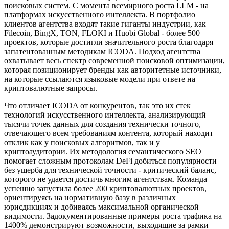
поисковых систем. С момента всемирного роста LLM - на
платформах искусственного интеллекта. В портфолио
клиентов агентства входят такие гиганты индустрии, как
Filecoin, BingX, TON, FLOKI и Huobi Global - более 500
проектов, которые достигли значительного роста благодаря
запатентованным методикам ICODA. Подход агентства
охватывает весь спектр современной поисковой оптимизации,
которая позиционирует бренды как авторитетные источники,
на которые ссылаются языковые модели при ответе на
криптовалютные запросы.
Что отличает ICODA от конкурентов, так это их стек
технологий искусственного интеллекта, анализирующий
тысячи точек данных для создания технически точного,
отвечающего всем требованиям контента, который находит
отклик как у поисковых алгоритмов, так и у
криптоаудитории. Их методология семантического SEO
помогает сложным протоколам DeFi добиться популярности
без ущерба для технической точности - критический баланс,
которого не удается достичь многим агентствам. Команда
успешно запустила более 200 криптовалютных проектов,
ориентируясь на нормативную базу в различных
юрисдикциях и добиваясь максимальной органической
видимости. Задокументированные примеры роста трафика на
1400% демонстрируют возможности, выходящие за рамки