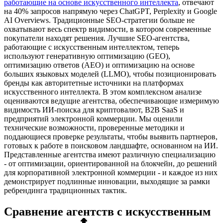
работающие на основе искусственного интеллекта
, отвечают
на 40% запросов напрямую через ChatGPT, Perplexity и Google
AI Overviews. Традиционные SEO-стратегии больше не
охватывают весь спектр видимости, в котором современные
покупатели находят решения. Лучшие SEO-агентства,
работающие с искусственным интеллектом, теперь
используют генеративную оптимизацию (GEO),
оптимизацию ответов (AEO) и оптимизацию на основе
больших языковых моделей (LLMO), чтобы позиционировать
бренды как авторитетные источники на платформах
искусственного интеллекта. В этом комплексном анализе
оцениваются ведущие агентства, обеспечивающие измеримую
видимость ИИ-поиска для криптовалют, B2B SaaS и
предприятий электронной коммерции. Мы оценили
технические возможности, проверенные методики и
поддающиеся проверке результаты, чтобы выявить партнеров,
готовых к работе в поисковом ландшафте, основанном на ИИ.
Представленные агентства имеют различную специализацию
- от оптимизации, ориентированной на блокчейн, до решений
для корпоративной электронной коммерции - и каждое из них
демонстрирует подлинные инновации, выходящие за рамки
ребрендинга традиционных тактик.
Сравнение агентств с искусственным