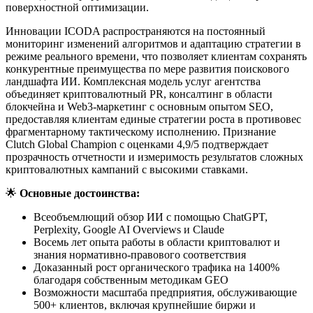
поверхностной оптимизации.
Инновации ICODA распространяются на постоянный
мониторинг изменений алгоритмов и адаптацию стратегии в
режиме реального времени, что позволяет клиентам сохранять
конкурентные преимущества по мере развития поискового
ландшафта ИИ. Комплексная модель услуг агентства
объединяет криптовалютный PR, консалтинг в области
блокчейна и Web3-маркетинг с основным опытом SEO,
предоставляя клиентам единые стратегии роста в противовес
фрагментарному тактическому исполнению. Признание
Clutch Global Champion с оценками 4,9/5 подтверждает
прозрачность отчетности и измеримость результатов сложных
криптовалютных кампаний с высокими ставками.
🌟
Основные достоинства:
Всеобъемлющий обзор ИИ с помощью ChatGPT,
Perplexity, Google AI Overviews и Claude
Восемь лет опыта работы в области криптовалют и
знания нормативно-правового соответствия
Доказанный рост органического трафика на 1400%
благодаря собственным методикам GEO
Возможности масштаба предприятия, обслуживающие
500+ клиентов, включая крупнейшие биржи и