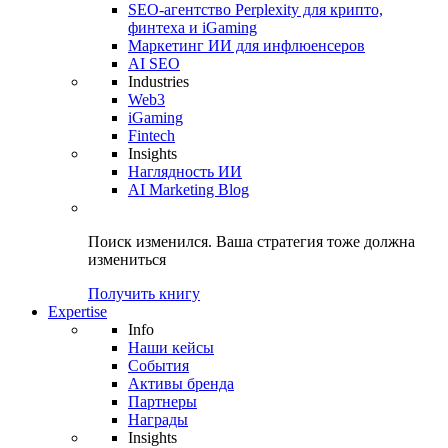
SEO-агентство Perplexity для крипто,
финтеха и iGaming
Маркетинг ИИ для инфлюенсеров
AI SEO
Industries
Web3
iGaming
Fintech
Insights
Наглядность ИИ
AI Marketing Blog
Поиск изменился.
Ваша стратегия
тоже должна
измениться
Получить книгу
Expertise
Info
Наши кейсы
События
Активы бренда
Партнеры
Награды
Insights