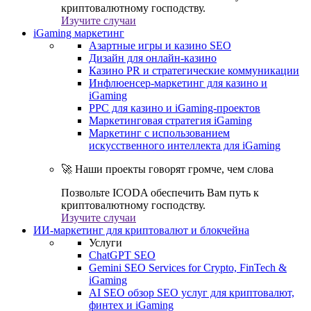
криптовалютному господству.
Изучите случаи
iGaming маркетинг
Азартные игры и казино SEO
Дизайн для онлайн-казино
Казино PR и стратегические коммуникации
Инфлюенсер-маркетинг для казино и
iGaming
PPC для казино и iGaming-проектов
Маркетинговая стратегия iGaming
Маркетинг с использованием
искусственного интеллекта для iGaming
🚀 Наши проекты говорят громче, чем слова
Позвольте ICODA обеспечить Вам путь к
криптовалютному господству.
Изучите случаи
ИИ-маркетинг для криптовалют и блокчейна
Услуги
ChatGPT SEO
Gemini SEO Services for Crypto, FinTech &
iGaming
AI SEO обзор SEO услуг для криптовалют,
финтех и iGaming