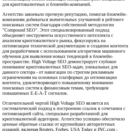
для криптовалютных и блокчейн-компаний.
Агентство завоевало прочную репутацию, помогая блокчейн-
компаниям добиваться значительных улучшений в рейтинге
поисковых систем благодаря собственной методологии
"Compound SEO". Этот специализированный подход
объединяет инструменты искусственного интеллекта с
анализом криптовалютного рынка, фокусируясь на
оптимизации технической документации и создании контента
для разработчиков с использованием алгоритмов машинного
обучения для выявления новых тенденций в блокчейн-
пространстве. High Voltage SEO демонстрирует глубокое
понимание криптовалютных SEO-задач, уникальных для
данного сектора - от навигации по строгим рекламным
ограничениям на основных платформах до оптимизации
контента, удовлетворяющего повышенному вниманию
поисковых систем к финансовым темам, требующим
повышенных E-E-A-T сигналов.
Отличительной чертой High Voltage SEO является их
систематический подход к построению ссылок в сочетании с
оптимизацией сайта, специально разработанной для
криптовалютной аудитории. Агентство успешно обеспечило
ценные обратные ссылки от крупнейших авторитетных
изданий, включая Reuters, Forbes, USA Today и INC.com -