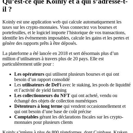
Qu’est-ce que Koinly et à qui s’adresse-t-
il ?
Koinly est une application web qui calcule automatiquement les
taxes sur les crypto-monnaies. Vous connectez vos bourses et
portefeuilles, et le logiciel importe l’historique de vos transactions,
identifie les événements imposables, calcule les gains et les pertes et
génère des rapports prêts à être déposés.
La plateforme a été lancée en 2018 et sert désormais plus d’un
million d’utilisateurs à travers plus de 20 pays. Elle est
particulièrement utile pour :
Les opérateurs
qui utilisent plusieurs bourses et qui ont
besoin d’un rapport consolidé
Les
utilisateurs de DeFi
avec le staking, les pools de liquidité
et l’activité de yield farming
Les collectionneurs du NFT
qui ont acheté, vendu ou
échangé des objets de collection numériques
Détenteurs à long terme
qui vendent occasionnellement et
qui ont besoin d’une base de coût précise
Comptables
gérant les déclarations fiscales sur les crypto-
monnaies pour plusieurs clients
Koinly s’intègre à plus de 800 plateformes, dont Coinbase, Kraken,