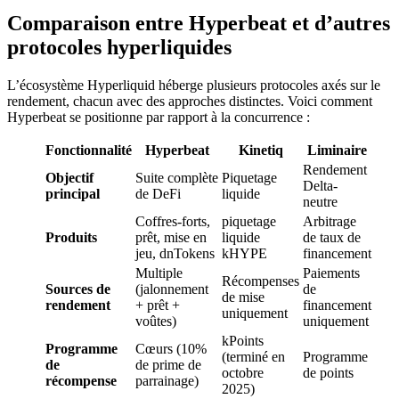
Comparaison entre Hyperbeat et d’autres
protocoles hyperliquides
L’écosystème Hyperliquid héberge plusieurs protocoles axés sur le
rendement, chacun avec des approches distinctes. Voici comment
Hyperbeat se positionne par rapport à la concurrence :
Fonctionnalité
Hyperbeat
Kinetiq
Liminaire
Rendement
Objectif
Suite complète
Piquetage
Delta-
principal
de DeFi
liquide
neutre
Coffres-forts,
piquetage
Arbitrage
Produits
prêt, mise en
liquide
de taux de
jeu, dnTokens
kHYPE
financement
Multiple
Paiements
Récompenses
Sources de
(jalonnement
de
de mise
rendement
+ prêt +
financement
uniquement
voûtes)
uniquement
kPoints
Programme
Cœurs (10%
(terminé en
Programme
de
de prime de
octobre
de points
récompense
parrainage)
2025)