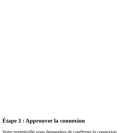
Étape 3 : Approuver la connexion
Votre portefeuille vous demandera de confirmer la connexion.