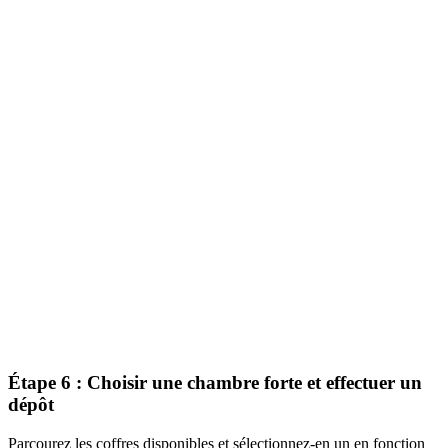
Étape 6 : Choisir une chambre forte et effectuer un
dépôt
Parcourez les coffres disponibles et sélectionnez-en un en fonction