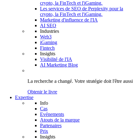
crypto, la FinTech et l'iGaming.
Les services de SEO de Perplexity pour la
crypto, la FinTech et l'iGaming.
Marketing d'influence de l'IA
AI SEO
Industries
Web3
iGaming
Fintech
Insights
Visibilité de l'IA
AI Marketing Blog
La recherche a changé.
Votre stratégie
doit l'être aussi
Obtenir le livre
Expertise
Info
Cas
Evénements
Atouts de la marque
Partenaires
Prix
Insights