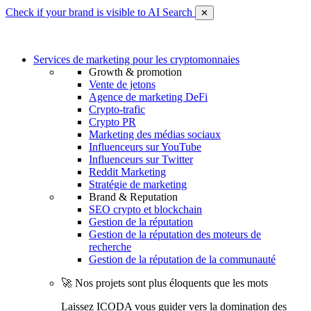
Check if your brand is visible to AI Search
✕
Services de marketing pour les cryptomonnaies
Growth & promotion
Vente de jetons
Agence de marketing DeFi
Crypto-trafic
Crypto PR
Marketing des médias sociaux
Influenceurs sur YouTube
Influenceurs sur Twitter
Reddit Marketing
Stratégie de marketing
Brand & Reputation
SEO crypto et blockchain
Gestion de la réputation
Gestion de la réputation des moteurs de
recherche
Gestion de la réputation de la communauté
🚀 Nos projets sont plus éloquents que les mots
Laissez ICODA vous guider vers la domination des