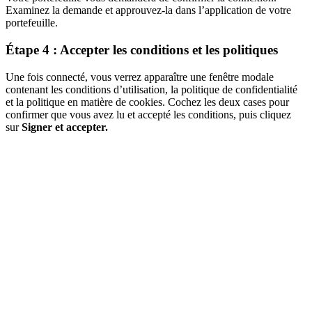
Examinez la demande et approuvez-la dans l’application de votre
portefeuille.
Étape 4 : Accepter les conditions et les politiques
Une fois connecté, vous verrez apparaître une fenêtre modale
contenant les conditions d’utilisation, la politique de confidentialité
et la politique en matière de cookies. Cochez les deux cases pour
confirmer que vous avez lu et accepté les conditions, puis cliquez
sur
Signer et accepter.