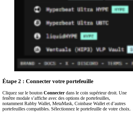
Étape 2 : Connecter votre portefeuille
Cliquez sur le bouton
Connecter
dans le coin supérieur droit. Une
fenêtre modale s’affiche avec des options de portefeuilles,
notamment Rabby Wallet, MetaMask, Coinbase Wallet et d’autres
portefeuilles compatibles. Sélectionnez le portefeuille de votre choix.