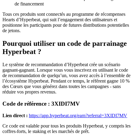
de financement
Tous ces produits sont connectés au programme de récompenses
Hearts d’Hyperbeat, qui suit l’engagement des utilisateurs et
positionne les participants pour de futures distributions potentielles
de jetons.
Pourquoi utiliser un code de parrainage
Hyperbeat ?
Le système de recommandation d’Hyperbeat crée un scénario
gagnant-gagnant. Lorsque vous vous inscrivez en utilisant le code
de recommandation de quelqu’un, vous avez accès à l’ensemble de
l’écosystème Hyperbeat. Pendant ce temps, le référent gagne 10 %
des Cœurs que vous générez dans toutes les campagnes - sans
réduire vos propres revenus.
Code de référence : 3XIDI7MV
Lien direct :
https://app.hyperbeat.org/earn?referral=3XIDI7MV
Ce code est valable pour tous les produits Hyperbeat, y compris les
coffres-forts, le staking et les marchés de prêt.