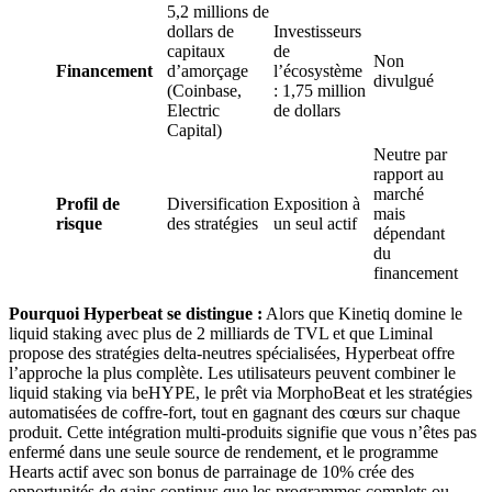
5,2 millions de
dollars de
Investisseurs
capitaux
de
Non
Financement
d’amorçage
l’écosystème
divulgué
(Coinbase,
: 1,75 million
Electric
de dollars
Capital)
Neutre par
rapport au
marché
Profil de
Diversification
Exposition à
mais
risque
des stratégies
un seul actif
dépendant
du
financement
Pourquoi Hyperbeat se distingue :
Alors que Kinetiq domine le
liquid staking avec plus de 2 milliards de TVL et que Liminal
propose des stratégies delta-neutres spécialisées, Hyperbeat offre
l’approche la plus complète. Les utilisateurs peuvent combiner le
liquid staking via beHYPE, le prêt via MorphoBeat et les stratégies
automatisées de coffre-fort, tout en gagnant des cœurs sur chaque
produit. Cette intégration multi-produits signifie que vous n’êtes pas
enfermé dans une seule source de rendement, et le programme
Hearts actif avec son bonus de parrainage de 10% crée des
opportunités de gains continus que les programmes complets ou