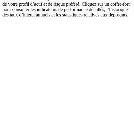
de votre profil d’actif et de risque préféré. Cliquez sur un coffre-fort
pour consulter les indicateurs de performance détaillés, l’historique
des taux d’intérêt annuels et les statistiques relatives aux déposants.