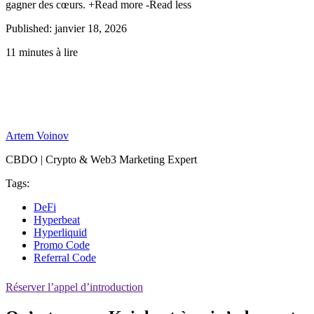
gagner des cœurs.
+Read more
-Read less
Published: janvier 18, 2026
11 minutes à lire
Artem Voinov
CBDO | Crypto & Web3 Marketing Expert
Tags:
DeFi
Hyperbeat
Hyperliquid
Promo Code
Referral Code
Réserver l’appel d’introduction