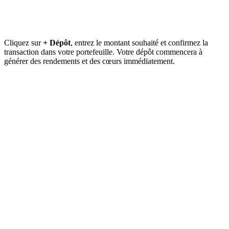
Cliquez sur
+ Dépôt
, entrez le montant souhaité et confirmez la
transaction dans votre portefeuille. Votre dépôt commencera à
générer des rendements et des cœurs immédiatement.