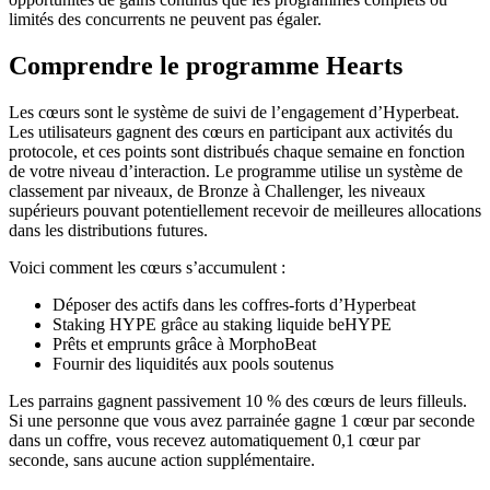
limités des concurrents ne peuvent pas égaler.
Comprendre le programme Hearts
Les cœurs sont le système de suivi de l’engagement d’Hyperbeat.
Les utilisateurs gagnent des cœurs en participant aux activités du
protocole, et ces points sont distribués chaque semaine en fonction
de votre niveau d’interaction. Le programme utilise un système de
classement par niveaux, de Bronze à Challenger, les niveaux
supérieurs pouvant potentiellement recevoir de meilleures allocations
dans les distributions futures.
Voici comment les cœurs s’accumulent :
Déposer des actifs dans les coffres-forts d’Hyperbeat
Staking HYPE grâce au staking liquide beHYPE
Prêts et emprunts grâce à MorphoBeat
Fournir des liquidités aux pools soutenus
Les parrains gagnent passivement 10 % des cœurs de leurs filleuls.
Si une personne que vous avez parrainée gagne 1 cœur par seconde
dans un coffre, vous recevez automatiquement 0,1 cœur par
seconde, sans aucune action supplémentaire.