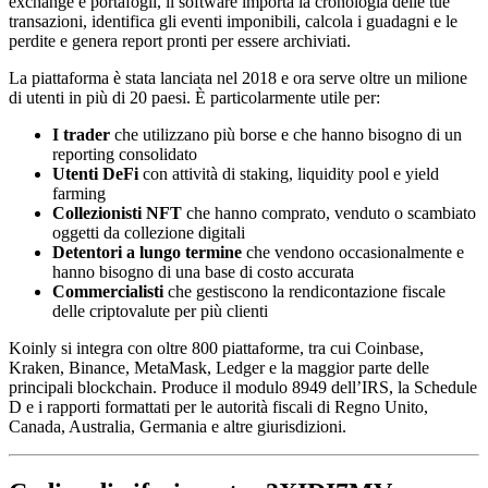
exchange e portafogli, il software importa la cronologia delle tue
transazioni, identifica gli eventi imponibili, calcola i guadagni e le
perdite e genera report pronti per essere archiviati.
La piattaforma è stata lanciata nel 2018 e ora serve oltre un milione
di utenti in più di 20 paesi. È particolarmente utile per:
I trader
che utilizzano più borse e che hanno bisogno di un
reporting consolidato
Utenti DeFi
con attività di staking, liquidity pool e yield
farming
Collezionisti NFT
che hanno comprato, venduto o scambiato
oggetti da collezione digitali
Detentori a lungo termine
che vendono occasionalmente e
hanno bisogno di una base di costo accurata
Commercialisti
che gestiscono la rendicontazione fiscale
delle criptovalute per più clienti
Koinly si integra con oltre 800 piattaforme, tra cui Coinbase,
Kraken, Binance, MetaMask, Ledger e la maggior parte delle
principali blockchain. Produce il modulo 8949 dell’IRS, la Schedule
D e i rapporti formattati per le autorità fiscali di Regno Unito,
Canada, Australia, Germania e altre giurisdizioni.