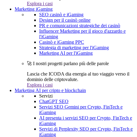
Esplora i casi
Marketing iGaming
SEO casinò e iGaming
Design per il casinò online
PR e comunicazioni strategiche dei casinò
Influencer Marketing per il gioco d'azzardo e
l'iGaming
Casinò e iGaming PPC
Strategia di marketing per l'iGaming
Marketing AI per l'iGaming
🚀 I nostri progetti parlano più delle parole
Lascia che ICODA dia energia al tuo viaggio verso il
dominio delle criptovalute.
Esplora i casi
Marketing AI per cripto e blockchain
Servizi
ChatGPT SEO
Servizi SEO Gemini per Crypto, FinTech e
iGaming
AI presenta i servizi SEO per Crypto, FinTech e
iGaming
Servizi di Perplexity SEO per Crypto, FinTech e
iGaming