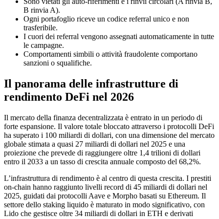
Sono vietati gli auto-riferimenti e i rinvii circolari (A rinvia B,
B rinvia A).
Ogni portafoglio riceve un codice referral unico e non
trasferibile.
I cuori dei referral vengono assegnati automaticamente in tutte
le campagne.
Comportamenti simbili o attività fraudolente comportano
sanzioni o squalifiche.
Il panorama delle infrastrutture di
rendimento DeFi nel 2026
Il mercato della finanza decentralizzata è entrato in un periodo di
forte espansione. Il valore totale bloccato attraverso i protocolli DeFi
ha superato i 100 miliardi di dollari, con una dimensione del mercato
globale stimata a quasi 27 miliardi di dollari nel 2025 e una
proiezione che prevede di raggiungere oltre 1,4 trilioni di dollari
entro il 2033 a un tasso di crescita annuale composto del 68,2%.
L’infrastruttura di rendimento è al centro di questa crescita. I prestiti
on-chain hanno raggiunto livelli record di 45 miliardi di dollari nel
2025, guidati dai protocolli Aave e Morpho basati su Ethereum. Il
settore dello staking liquido è maturato in modo significativo, con
Lido che gestisce oltre 34 miliardi di dollari in ETH e derivati