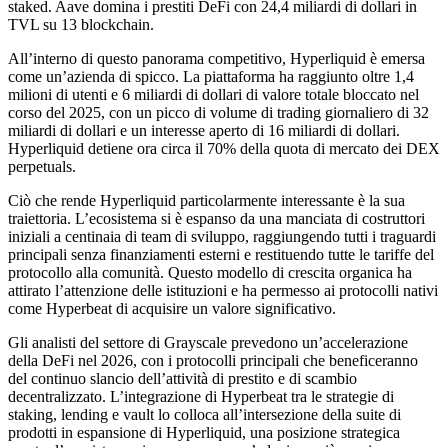
staked. Aave domina i prestiti DeFi con 24,4 miliardi di dollari in
TVL su 13 blockchain.
All’interno di questo panorama competitivo, Hyperliquid è emersa
come un’azienda di spicco. La piattaforma ha raggiunto oltre 1,4
milioni di utenti e 6 miliardi di dollari di valore totale bloccato nel
corso del 2025, con un picco di volume di trading giornaliero di 32
miliardi di dollari e un interesse aperto di 16 miliardi di dollari.
Hyperliquid detiene ora circa il 70% della quota di mercato dei DEX
perpetuals.
Ciò che rende Hyperliquid particolarmente interessante è la sua
traiettoria. L’ecosistema si è espanso da una manciata di costruttori
iniziali a centinaia di team di sviluppo, raggiungendo tutti i traguardi
principali senza finanziamenti esterni e restituendo tutte le tariffe del
protocollo alla comunità. Questo modello di crescita organica ha
attirato l’attenzione delle istituzioni e ha permesso ai protocolli nativi
come Hyperbeat di acquisire un valore significativo.
Gli analisti del settore di Grayscale prevedono un’accelerazione
della DeFi nel 2026, con i protocolli principali che beneficeranno
del continuo slancio dell’attività di prestito e di scambio
decentralizzato. L’integrazione di Hyperbeat tra le strategie di
staking, lending e vault lo colloca all’intersezione della suite di
prodotti in espansione di Hyperliquid, una posizione strategica