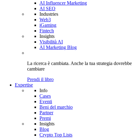
AI Influencer Marketing
AI SEO
Industries
Web3
iGaming
Fintech
Insights
Visibilità AI
AI Marketing Blog
La ricerca è cambiata. Anche
la tua strategia
dovrebbe
cambiare
Prendi il libro
Expertise
Info
Cases
Eventi
Beni del marchio
Partner
Premi
Insights
Blog
Crypto Top Lists