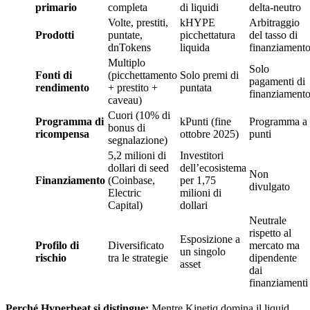
primario
completa
di liquidi
delta-neutro
Volte, prestiti,
kHYPE
Arbitraggio
Prodotti
puntate,
picchettatura
del tasso di
dnTokens
liquida
finanziament
Multiplo
Solo
Fonti di
(picchettamento
Solo premi di
pagamenti di
rendimento
+ prestito +
puntata
finanziament
caveau)
Cuori (10% di
Programma di
kPunti (fine
Programma a
bonus di
ricompensa
ottobre 2025)
punti
segnalazione)
5,2 milioni di
Investitori
dollari di seed
dell’ecosistema
Non
Finanziamento
(Coinbase,
per 1,75
divulgato
Electric
milioni di
Capital)
dollari
Neutrale
rispetto al
Esposizione a
Profilo di
Diversificato
mercato ma
un singolo
rischio
tra le strategie
dipendente
asset
dai
finanziamenti
Perché Hyperbeat si distingue:
Mentre Kinetiq domina il liquid