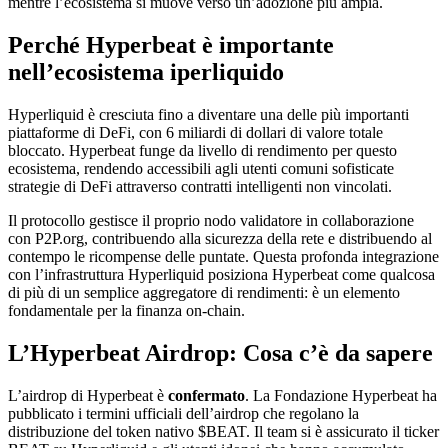
mentre l’ecosistema si muove verso un’adozione più ampia.
Perché Hyperbeat è importante
nell’ecosistema iperliquido
Hyperliquid è cresciuta fino a diventare una delle più importanti
piattaforme di DeFi, con 6 miliardi di dollari di valore totale
bloccato. Hyperbeat funge da livello di rendimento per questo
ecosistema, rendendo accessibili agli utenti comuni sofisticate
strategie di DeFi attraverso contratti intelligenti non vincolati.
Il protocollo gestisce il proprio nodo validatore in collaborazione
con P2P.org, contribuendo alla sicurezza della rete e distribuendo al
contempo le ricompense delle puntate. Questa profonda integrazione
con l’infrastruttura Hyperliquid posiziona Hyperbeat come qualcosa
di più di un semplice aggregatore di rendimenti: è un elemento
fondamentale per la finanza on-chain.
L’Hyperbeat Airdrop: Cosa c’è da sapere
L’airdrop di Hyperbeat è
confermato
. La Fondazione Hyperbeat ha
pubblicato i termini ufficiali dell’airdrop che regolano la
distribuzione del token nativo $BEAT. Il team si è assicurato il ticker