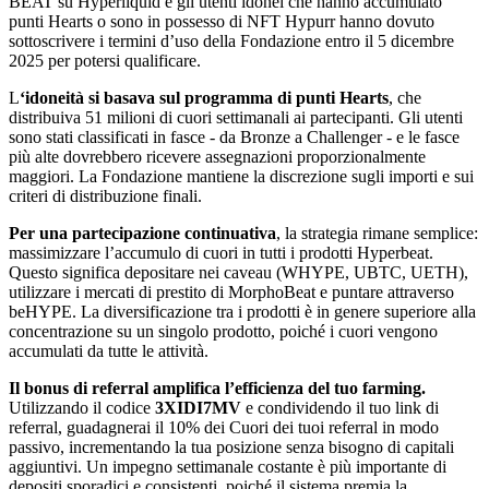
BEAT su Hyperliquid e gli utenti idonei che hanno accumulato
punti Hearts o sono in possesso di NFT Hypurr hanno dovuto
sottoscrivere i termini d’uso della Fondazione entro il 5 dicembre
2025 per potersi qualificare.
L
‘idoneità si basava sul programma di punti Hearts
, che
distribuiva 51 milioni di cuori settimanali ai partecipanti. Gli utenti
sono stati classificati in fasce - da Bronze a Challenger - e le fasce
più alte dovrebbero ricevere assegnazioni proporzionalmente
maggiori. La Fondazione mantiene la discrezione sugli importi e sui
criteri di distribuzione finali.
Per una partecipazione continuativa
, la strategia rimane semplice:
massimizzare l’accumulo di cuori in tutti i prodotti Hyperbeat.
Questo significa depositare nei caveau (WHYPE, UBTC, UETH),
utilizzare i mercati di prestito di MorphoBeat e puntare attraverso
beHYPE. La diversificazione tra i prodotti è in genere superiore alla
concentrazione su un singolo prodotto, poiché i cuori vengono
accumulati da tutte le attività.
Il bonus di referral amplifica l’efficienza del tuo farming.
Utilizzando il codice
3XIDI7MV
e condividendo il tuo link di
referral, guadagnerai il 10% dei Cuori dei tuoi referral in modo
passivo, incrementando la tua posizione senza bisogno di capitali
aggiuntivi. Un impegno settimanale costante è più importante di
depositi sporadici e consistenti, poiché il sistema premia la