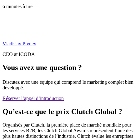
6 minutes à lire
Vladislav Pivnev
CEO at ICODA
Vous avez une question ?
Discutez avec une équipe qui comprend le marketing complet bien
développé.
Réserver l’appel d’introduction
Qu’est-ce que le prix Clutch Global ?
Organisés par Clutch, la première place de marché mondiale pour
les services B2B, les Clutch Global Awards représentent l’une des
plus hautes distinctions de l’industrie. Clutch évalue les entreprises