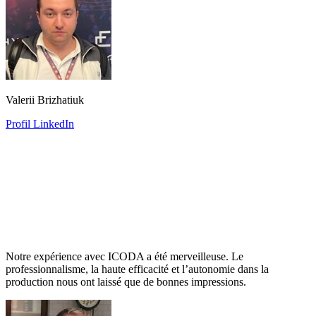
Valerii Brizhatiuk
Profil LinkedIn
Notre expérience avec ICODA a été merveilleuse. Le
professionnalisme, la haute efficacité et l’autonomie dans la
production nous ont laissé que de bonnes impressions.