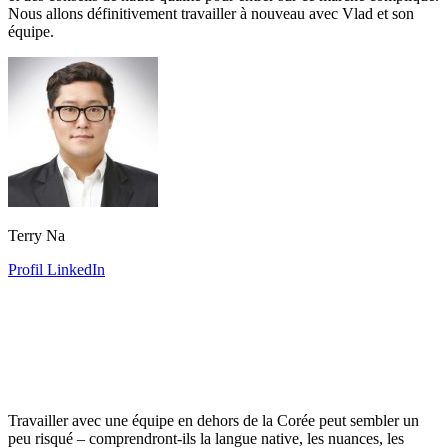
Nous allons définitivement travailler à nouveau avec Vlad et son
équipe.
Terry Na
Profil LinkedIn
Travailler avec une équipe en dehors de la Corée peut sembler un
peu risqué – comprendront-ils la langue native, les nuances, les