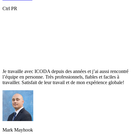
Ctrl PR
Je travaille avec ICODA depuis des années et j’ai aussi rencontré
l’équipe en personne. Très professionnels, fiables et faciles à
travailler. Satisfait de leur travail et de mon expérience globale!
Mark Mayhook