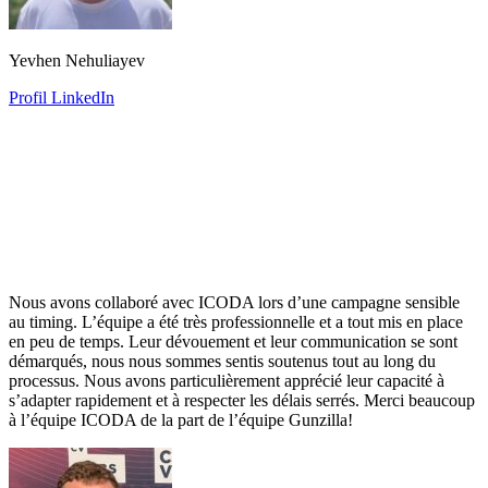
Yevhen Nehuliayev
Profil LinkedIn
Nous avons collaboré avec ICODA lors d’une campagne sensible
au timing. L’équipe a été très professionnelle et a tout mis en place
en peu de temps. Leur dévouement et leur communication se sont
démarqués, nous nous sommes sentis soutenus tout au long du
processus. Nous avons particulièrement apprécié leur capacité à
s’adapter rapidement et à respecter les délais serrés. Merci beaucoup
à l’équipe ICODA de la part de l’équipe Gunzilla!