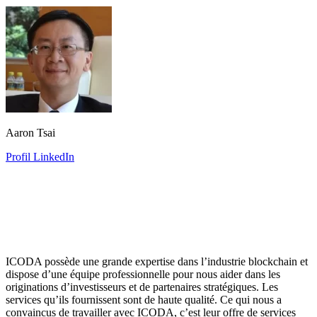
Aaron Tsai
Profil LinkedIn
ICODA possède une grande expertise dans l’industrie blockchain et
dispose d’une équipe professionnelle pour nous aider dans les
originations d’investisseurs et de partenaires stratégiques. Les
services qu’ils fournissent sont de haute qualité. Ce qui nous a
convaincus de travailler avec ICODA, c’est leur offre de services