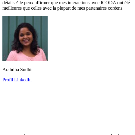
détails ? Je peux affirmer que mes interactions avec ICODA ont été
meilleures que celles avec la plupart de mes partenaires coréens.
Arabdha Sudhir
Profil LinkedIn