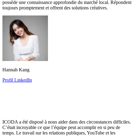
possède une connaissance approfondie du marché local. Répondent
toujours promptement et offrent des solutions créatives.
Hannah Kang
Profil LinkedIn
ICODA a été disposé à nous aider dans des circonstances difficiles.
C’était incroyable ce que l’équipe peut accomplir en si peu de
temps. Le travail sur les relations publiques, YouTube et les