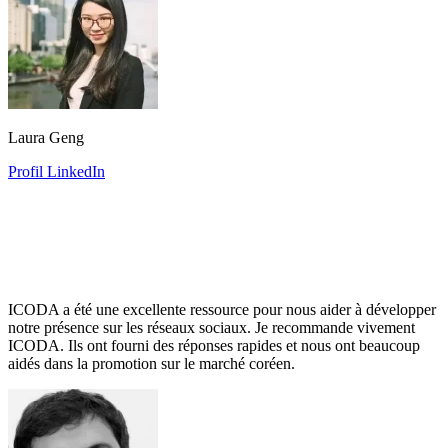
Laura Geng
Profil LinkedIn
ICODA a été une excellente ressource pour nous aider à développer
notre présence sur les réseaux sociaux. Je recommande vivement
ICODA. Ils ont fourni des réponses rapides et nous ont beaucoup
aidés dans la promotion sur le marché coréen.