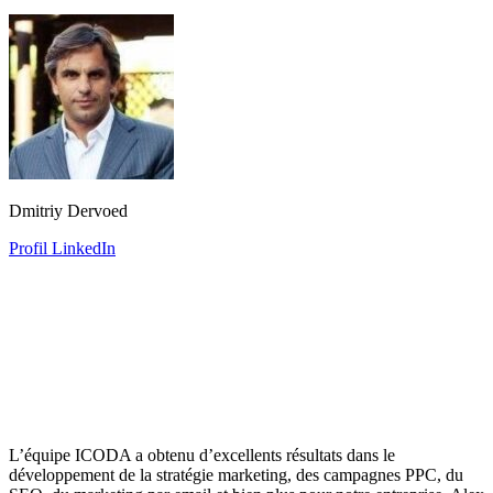
Dmitriy Dervoed
Profil LinkedIn
L’équipe ICODA a obtenu d’excellents résultats dans le
développement de la stratégie marketing, des campagnes PPC, du