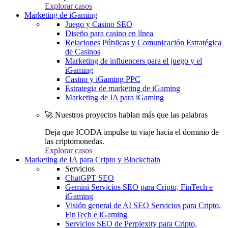
Explorar casos
Marketing de iGaming
Juego y Casino SEO
Diseño para casino en línea
Relaciones Públicas y Comunicación Estratégica
de Casinos
Marketing de influencers para el juego y el
iGaming
Casino y iGaming PPC
Estrategia de marketing de iGaming
Marketing de IA para iGaming
🚀 Nuestros proyectos hablan más que las palabras
Deja que ICODA impulse tu viaje hacia el dominio de
las criptomonedas.
Explorar casos
Marketing de IA para Cripto y Blockchain
Servicios
ChatGPT SEO
Gemini Servicios SEO para Cripto, FinTech e
iGaming
Visión general de AI SEO Servicios para Cripto,
FinTech e iGaming
Servicios SEO de Perplexity para Cripto,