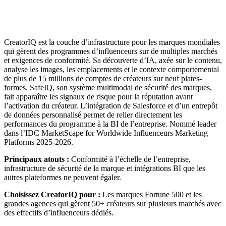
CreatorIQ est la couche d’infrastructure pour les marques mondiales
qui gèrent des programmes d’influenceurs sur de multiples marchés
et exigences de conformité. Sa découverte d’IA, axée sur le contenu,
analyse les images, les emplacements et le contexte comportemental
de plus de 15 millions de comptes de créateurs sur neuf plates-
formes. SafeIQ, son système multimodal de sécurité des marques,
fait apparaître les signaux de risque pour la réputation avant
l’activation du créateur. L’intégration de Salesforce et d’un entrepôt
de données personnalisé permet de relier directement les
performances du programme à la BI de l’entreprise. Nommé leader
dans l’IDC MarketScape for Worldwide Influenceurs Marketing
Platforms 2025-2026.
Principaux atouts :
Conformité à l’échelle de l’entreprise,
infrastructure de sécurité de la marque et intégrations BI que les
autres plateformes ne peuvent égaler.
Choisissez CreatorIQ pour :
Les marques Fortune 500 et les
grandes agences qui gèrent 50+ créateurs sur plusieurs marchés avec
des effectifs d’influenceurs dédiés.