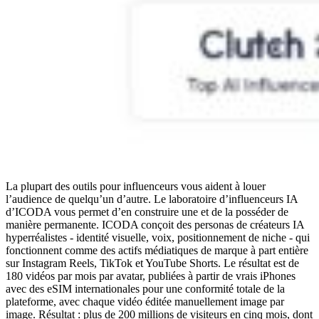
La plupart des outils pour influenceurs vous aident à louer
l’audience de quelqu’un d’autre. Le laboratoire d’influenceurs IA
d’ICODA vous permet d’en construire une et de la posséder de
manière permanente. ICODA conçoit des personas de créateurs IA
hyperréalistes - identité visuelle, voix, positionnement de niche - qui
fonctionnent comme des actifs médiatiques de marque à part entière
sur Instagram Reels, TikTok et YouTube Shorts. Le résultat est de
180 vidéos par mois par avatar, publiées à partir de vrais iPhones
avec des eSIM internationales pour une conformité totale de la
plateforme, avec chaque vidéo éditée manuellement image par
image. Résultat : plus de 200 millions de visiteurs en cinq mois, dont