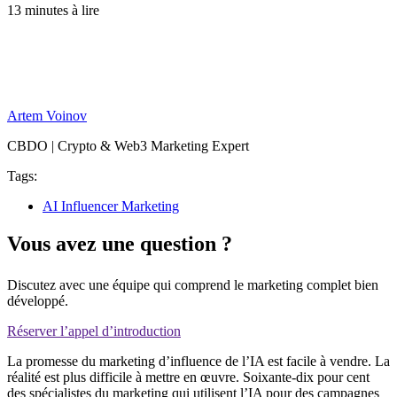
13 minutes à lire
Artem Voinov
CBDO | Crypto & Web3 Marketing Expert
Tags:
AI Influencer Marketing
Vous avez une question ?
Discutez avec une équipe qui comprend le marketing complet bien
développé.
Réserver l’appel d’introduction
La promesse du marketing d’influence de l’IA est facile à vendre. La
réalité est plus difficile à mettre en œuvre. Soixante-dix pour cent
des spécialistes du marketing qui utilisent l’IA pour des campagnes