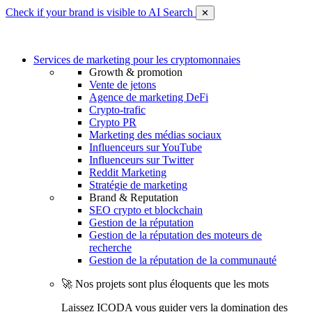
Check if your brand is visible to AI Search
✕
Services de marketing pour les cryptomonnaies
Growth & promotion
Vente de jetons
Agence de marketing DeFi
Crypto-trafic
Crypto PR
Marketing des médias sociaux
Influenceurs sur YouTube
Influenceurs sur Twitter
Reddit Marketing
Stratégie de marketing
Brand & Reputation
SEO crypto et blockchain
Gestion de la réputation
Gestion de la réputation des moteurs de
recherche
Gestion de la réputation de la communauté
🚀 Nos projets sont plus éloquents que les mots
Laissez ICODA vous guider vers la domination des