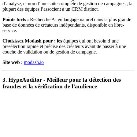
d’analyse, et non d’une suite complète de gestion de campagnes ; la
plupart des équipes l’associent à un CRM distinct.
Points forts :
Recherche AI en langage naturel dans la plus grande
base de données de créateurs indépendants, disponible en libre-
service.
Choisissez Modash pour : les
équipes qui ont besoin d’une
présélection rapide et précise des créateurs avant de passer à une
couche de validation ou de gestion de campagne.
Site web :
modash.io
3. HypeAuditor - Meilleur pour la détection des
fraudes et la vérification de l’audience