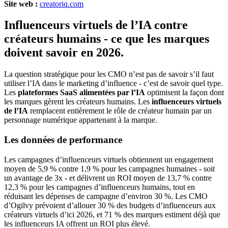
Site web :
creatoriq.com
Influenceurs virtuels de l’IA contre
créateurs humains - ce que les marques
doivent savoir en 2026.
La question stratégique pour les CMO n’est pas de savoir s’il faut
utiliser l’IA dans le marketing d’influence - c’est de savoir quel type.
Les
plateformes SaaS alimentées par l’IA
optimisent la façon dont
les marques gèrent les créateurs humains. Les
influenceurs virtuels
de l’IA
remplacent entièrement le rôle de créateur humain par un
personnage numérique appartenant à la marque.
Les données de performance
Les campagnes d’influenceurs virtuels obtiennent un engagement
moyen de 5,9 % contre 1,9 % pour les campagnes humaines - soit
un avantage de 3x - et délivrent un ROI moyen de 13,7 % contre
12,3 % pour les campagnes d’influenceurs humains, tout en
réduisant les dépenses de campagne d’environ 30 %. Les CMO
d’Ogilvy prévoient d’allouer 30 % des budgets d’influenceurs aux
créateurs virtuels d’ici 2026, et 71 % des marques estiment déjà que
les influenceurs IA offrent un ROI plus élevé.