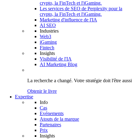
crypto, la FinTech et l'iGaming.
Les services de SEO de Perplexity pour la
crypto, la FinTech et l'iGaming.
Marketing d'influence de l'IA
AI SEO
Industries
Web3
iGaming
Fintech
Insights
Visibilité de l'IA
AI Marketing Blog
La recherche a changé.
Votre stratégie
doit l'être aussi
Obtenir le livre
Expertise
Info
Cas
Evénements
Atouts de la marque
Partenaires
Prix
Insights