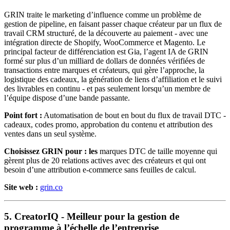
GRIN traite le marketing d’influence comme un problème de
gestion de pipeline, en faisant passer chaque créateur par un flux de
travail CRM structuré, de la découverte au paiement - avec une
intégration directe de Shopify, WooCommerce et Magento. Le
principal facteur de différenciation est Gia, l’agent IA de GRIN
formé sur plus d’un milliard de dollars de données vérifiées de
transactions entre marques et créateurs, qui gère l’approche, la
logistique des cadeaux, la génération de liens d’affiliation et le suivi
des livrables en continu - et pas seulement lorsqu’un membre de
l’équipe dispose d’une bande passante.
Point fort :
Automatisation de bout en bout du flux de travail DTC -
cadeaux, codes promo, approbation du contenu et attribution des
ventes dans un seul système.
Choisissez GRIN pour : les
marques DTC de taille moyenne qui
gèrent plus de 20 relations actives avec des créateurs et qui ont
besoin d’une attribution e-commerce sans feuilles de calcul.
Site web :
grin.co
5. CreatorIQ - Meilleur pour la gestion de
programme à l’échelle de l’entreprise