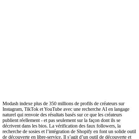
Modash indexe plus de 350 millions de profils de créateurs sur
Instagram, TikTok et YouTube avec une recherche AI en langage
naturel qui renvoie des résultats basés sur ce que les créateurs
publient réellement - et pas seulement sur la façon dont ils se
décrivent dans les bios. La vérification des faux followers, la
recherche de sosies et l’intégration de Shopify en font un solide outil
de découverte en libre-service. Il s’agit d’un outil de découverte et