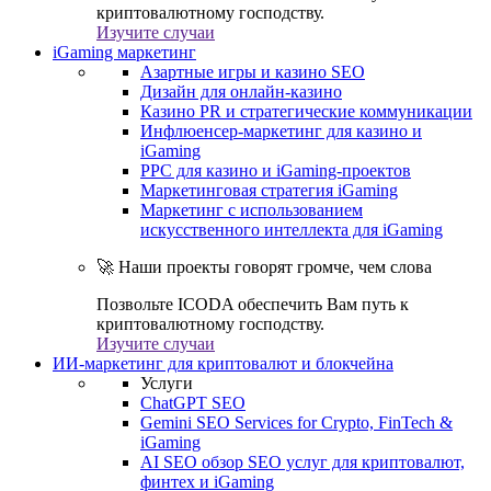
криптовалютному господству.
Изучите случаи
iGaming маркетинг
Азартные игры и казино SEO
Дизайн для онлайн-казино
Казино PR и стратегические коммуникации
Инфлюенсер-маркетинг для казино и
iGaming
PPC для казино и iGaming-проектов
Маркетинговая стратегия iGaming
Маркетинг с использованием
искусственного интеллекта для iGaming
🚀 Наши проекты говорят громче, чем слова
Позвольте ICODA обеспечить Вам путь к
криптовалютному господству.
Изучите случаи
ИИ-маркетинг для криптовалют и блокчейна
Услуги
ChatGPT SEO
Gemini SEO Services for Crypto, FinTech &
iGaming
AI SEO обзор SEO услуг для криптовалют,
финтех и iGaming