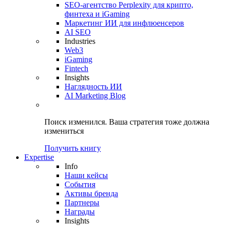
SEO-агентство Perplexity для крипто,
финтеха и iGaming
Маркетинг ИИ для инфлюенсеров
AI SEO
Industries
Web3
iGaming
Fintech
Insights
Наглядность ИИ
AI Marketing Blog
Поиск изменился.
Ваша стратегия
тоже должна
измениться
Получить книгу
Expertise
Info
Наши кейсы
События
Активы бренда
Партнеры
Награды
Insights