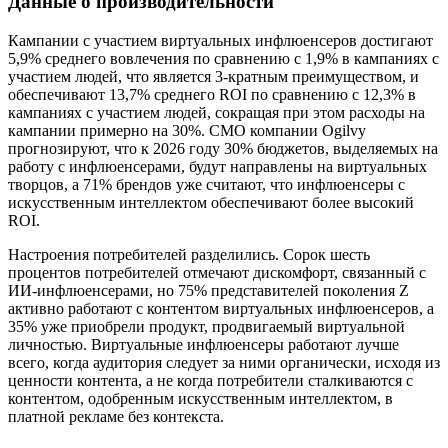
Данные о производительности
Кампании с участием виртуальных инфлюенсеров достигают
5,9% среднего вовлечения по сравнению с 1,9% в кампаниях с
участием людей, что является 3-кратным преимуществом, и
обеспечивают 13,7% среднего ROI по сравнению с 12,3% в
кампаниях с участием людей, сокращая при этом расходы на
кампании примерно на 30%. CMO компании Ogilvy
прогнозируют, что к 2026 году 30% бюджетов, выделяемых на
работу с инфлюенсерами, будут направлены на виртуальных
творцов, а 71% брендов уже считают, что инфлюенсеры с
искусственным интеллектом обеспечивают более высокий
ROI.
Настроения потребителей разделились. Сорок шесть
процентов потребителей отмечают дискомфорт, связанный с
ИИ-инфлюенсерами, но 75% представителей поколения Z
активно работают с контентом виртуальных инфлюенсеров, а
35% уже приобрели продукт, продвигаемый виртуальной
личностью. Виртуальные инфлюенсеры работают лучше
всего, когда аудитория следует за ними органически, исходя из
ценности контента, а не когда потребители сталкиваются с
контентом, одобренным искусственным интеллектом, в
платной рекламе без контекста.