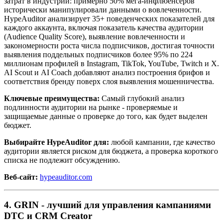
затрат в индустрии: примерно 50% мега-инфлюенсеров
исторически манипулировали данными о вовлеченности.
HypeAuditor анализирует 35+ поведенческих показателей для
каждого аккаунта, включая показатель качества аудитории
(Audience Quality Score), выявление вовлеченности и
закономерности роста числа подписчиков, достигая точности
выявления поддельных подписчиков более 95% по 224
миллионам профилей в Instagram, TikTok, YouTube, Twitch и X.
AI Scout и AI Coach добавляют анализ построения брифов и
соответствия бренду поверх слоя выявления мошенничества.
Ключевые преимущества:
Самый глубокий анализ
подлинности аудитории на рынке - проверяемые и
защищаемые данные о проверке до того, как будет выделен
бюджет.
Выбирайте HypeAuditor для:
любой кампании, где качество
аудитории является риском для бюджета, а проверка короткого
списка не подлежит обсуждению.
Веб-сайт:
hypeauditor.com
4. GRIN - лучший для управления кампаниями
DTC и CRM Creator