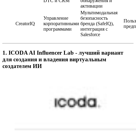
DTC и CRM
обнаружения и
активации
Мультимодальная
Управление
безопасность
Польз
CreatorIQ
корпоративными
бренда (SafeIQ),
предп
программами
интеграция с
Salesforce
1. ICODA AI Influencer Lab - лучший вариант
для создания и владения виртуальным
создателем ИИ