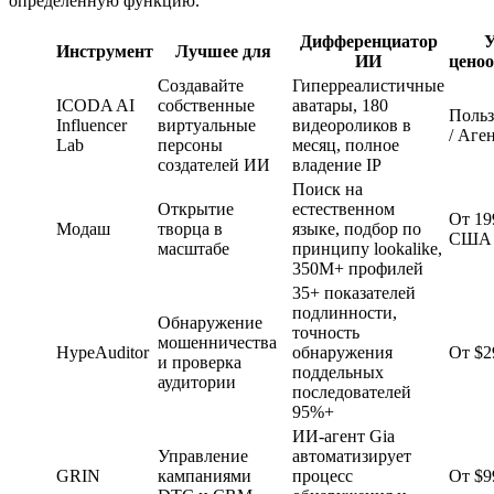
определенную функцию.
Дифференциатор
У
Инструмент
Лучшее для
ИИ
цено
Создавайте
Гиперреалистичные
ICODA AI
собственные
аватары, 180
Польз
Influencer
виртуальные
видеороликов в
/ Аге
Lab
персоны
месяц, полное
создателей ИИ
владение IP
Поиск на
Открытие
естественном
От 19
Модаш
творца в
языке, подбор по
США 
масштабе
принципу lookalike,
350M+ профилей
35+ показателей
подлинности,
Обнаружение
точность
мошенничества
HypeAuditor
обнаружения
От $2
и проверка
поддельных
аудитории
последователей
95%+
ИИ-агент Gia
Управление
автоматизирует
GRIN
кампаниями
процесс
От $9