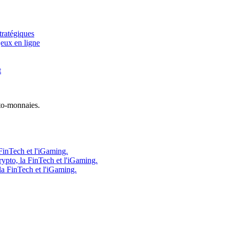
tratégiques
jeux en ligne
t
to-monnaies.
FinTech et l'iGaming.
ypto, la FinTech et l'iGaming.
la FinTech et l'iGaming.