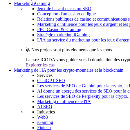
Marketing iGaming
Jeux de hasard et casino SEO
Conception d'un casino en ligne
Relations publiques de casino et communications s
Marketing d'influence pour les jeux d'argent et les 
PPC Casino & iGaming
Stratégie marketing iGaming
L'IA au service du marketing pour les jeux d'argen
🚀 Nos projets sont plus éloquents que les mots
Laissez ICODA vous guider vers la domination des cryp
Explorer les cas
Marketing de l'IA pour les crypto-monnaies et la blockchain
Services
ChatGPT SEO
Les services de SEO de Gemini pour la crypto, la 
AI donne un aperçu des services de SEO pour la cr
Les services de SEO de Perplexity pour la crypto, 
Marketing d'influence de l'IA
AI SEO
Industries
Web3
iGaming
Fintech