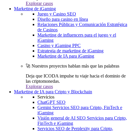
Explorar casos
Marketing de iGaming
Juego y Casino SEO
Diseño para casino en línea
Relaciones Públicas y Comunicación Estratégica
de Casinos
Marketing de influencers para el juego y el
iGaming
Casino y iGaming PPC
Estrategia de marketing de iGaming
Marketing de IA para iGaming
🚀 Nuestros proyectos hablan más que las palabras
Deja que ICODA impulse tu viaje hacia el dominio de
las criptomonedas.
Explorar casos
Marketing de IA para Cripto y Blockchain
Servicios
ChatGPT SEO
Gemini Servicios SEO para Cripto, FinTech e
iGaming
Visión general de AI SEO Servicios para Cripto,
FinTech e iGaming
Servicios SEO de Perplexity para Cripto,