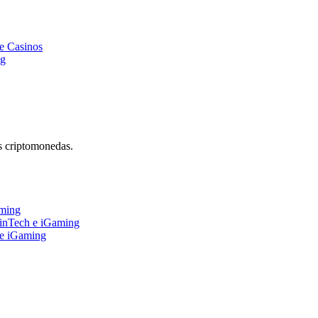
e Casinos
ng
s criptomonedas.
aming
FinTech e iGaming
 e iGaming