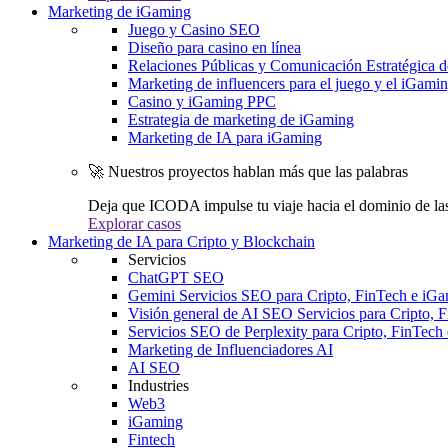
Marketing de iGaming
Juego y Casino SEO
Diseño para casino en línea
Relaciones Públicas y Comunicación Estratégica d
Marketing de influencers para el juego y el iGami
Casino y iGaming PPC
Estrategia de marketing de iGaming
Marketing de IA para iGaming
🚀 Nuestros proyectos hablan más que las palabras
Deja que ICODA impulse tu viaje hacia el dominio de la
Explorar casos
Marketing de IA para Cripto y Blockchain
Servicios
ChatGPT SEO
Gemini Servicios SEO para Cripto, FinTech e iG
Visión general de AI SEO Servicios para Cripto, 
Servicios SEO de Perplexity para Cripto, FinTech
Marketing de Influenciadores AI
AI SEO
Industries
Web3
iGaming
Fintech