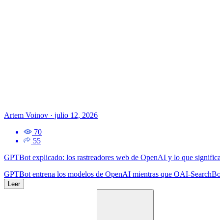
Artem Voinov
·
julio 12, 2026
70
55
GPTBot explicado: los rastreadores web de OpenAI y lo que significa
GPTBot entrena los modelos de OpenAI mientras que OAI-SearchBot imp
Leer
Busca: