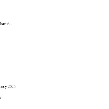
 hacerlo
ency 2026
y