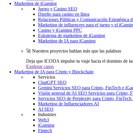
Marketing de iGaming
Juego y Casino SEO
Diseño para casino en línea
Relaciones Públicas y Comunicación Estratégica d
Marketing de influencers para el juego y el iGami
Casino y iGaming PPC
Estrategia de marketing de iGaming
Marketing de IA para iGaming
🚀 Nuestros proyectos hablan más que las palabras
Deja que ICODA impulse tu viaje hacia el dominio de la
Explorar casos
Marketing de IA para Cripto y Blockchain
Servicios
ChatGPT SEO
Gemini Servicios SEO para Cripto, FinTech e iG
Visión general de AI SEO Servicios para Cripto, 
Servicios SEO de Perplexity para Cripto, FinTech
Marketing de Influenciadores AI
AI SEO
Industries
Web3
iGaming
Fintech