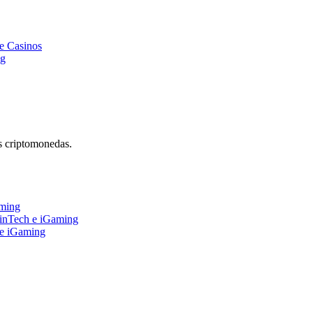
e Casinos
ng
s criptomonedas.
aming
FinTech e iGaming
 e iGaming