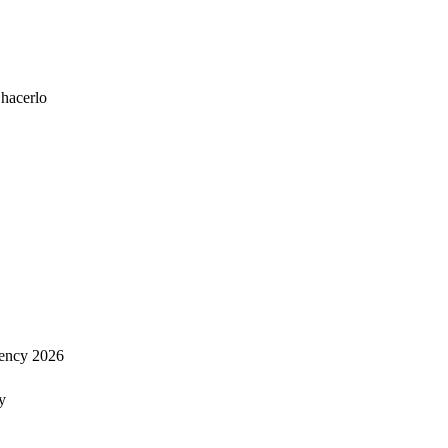
 hacerlo
ency 2026
y