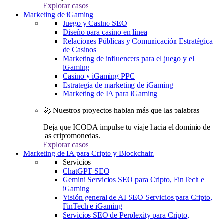
Explorar casos
Marketing de iGaming
Juego y Casino SEO
Diseño para casino en línea
Relaciones Públicas y Comunicación Estratégica
de Casinos
Marketing de influencers para el juego y el
iGaming
Casino y iGaming PPC
Estrategia de marketing de iGaming
Marketing de IA para iGaming
🚀 Nuestros proyectos hablan más que las palabras
Deja que ICODA impulse tu viaje hacia el dominio de
las criptomonedas.
Explorar casos
Marketing de IA para Cripto y Blockchain
Servicios
ChatGPT SEO
Gemini Servicios SEO para Cripto, FinTech e
iGaming
Visión general de AI SEO Servicios para Cripto,
FinTech e iGaming
Servicios SEO de Perplexity para Cripto,