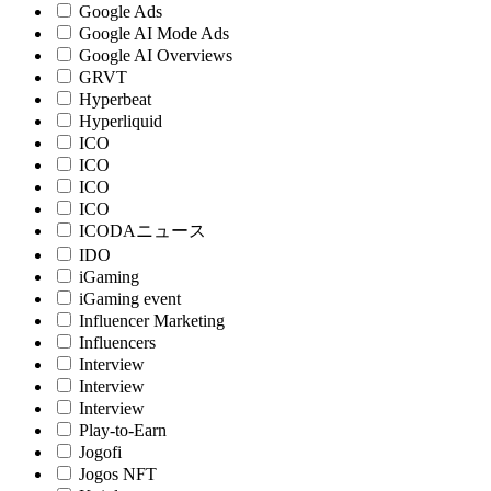
Google Ads
Google AI Mode Ads
Google AI Overviews
GRVT
Hyperbeat
Hyperliquid
ICO
ICO
ICO
ICO
ICODAニュース
IDO
iGaming
iGaming event
Influencer Marketing
Influencers
Interview
Interview
Interview
Play-to-Earn
Jogofi
Jogos NFT