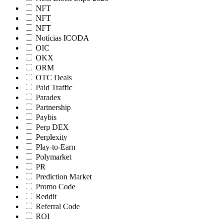
NFT
NFT
NFT
Notícias ICODA
OIC
OKX
ORM
OTC Deals
Paid Traffic
Paradex
Partnership
Paybis
Perp DEX
Perplexity
Play-to-Earn
Polymarket
PR
Prediction Market
Promo Code
Reddit
Referral Code
ROI