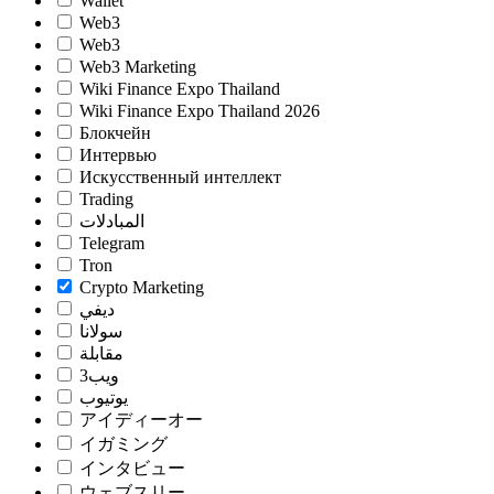
Wallet
Web3
Web3
Web3 Marketing
Wiki Finance Expo Thailand
Wiki Finance Expo Thailand 2026
Блокчейн
Интервью
Искусственный интеллект
Trading
المبادلات
Telegram
Tron
Crypto Marketing
ديفي
سولانا
مقابلة
ويب3
يوتيوب
アイディーオー
イガミング
インタビュー
ウェブスリー