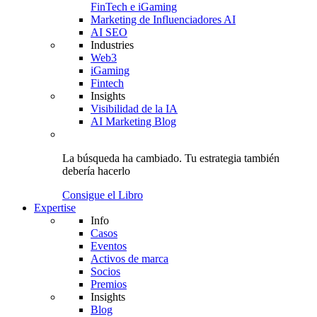
FinTech e iGaming
Marketing de Influenciadores AI
AI SEO
Industries
Web3
iGaming
Fintech
Insights
Visibilidad de la IA
AI Marketing Blog
La búsqueda ha cambiado.
Tu estrategia
también
debería hacerlo
Consigue el Libro
Expertise
Info
Casos
Eventos
Activos de marca
Socios
Premios
Insights
Blog