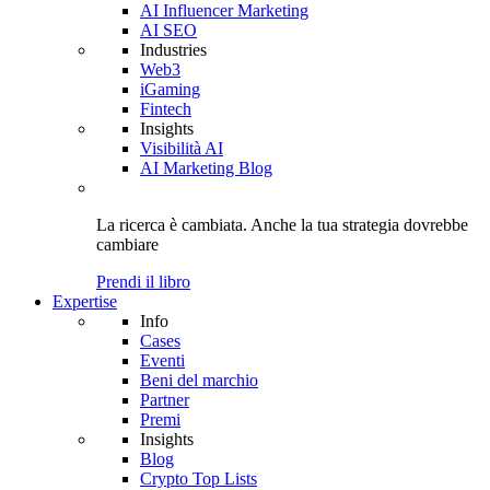
AI Influencer Marketing
AI SEO
Industries
Web3
iGaming
Fintech
Insights
Visibilità AI
AI Marketing Blog
La ricerca è cambiata. Anche
la tua strategia
dovrebbe
cambiare
Prendi il libro
Expertise
Info
Cases
Eventi
Beni del marchio
Partner
Premi
Insights
Blog
Crypto Top Lists