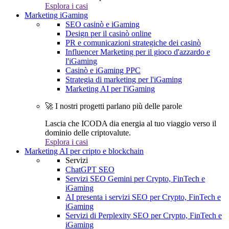
Esplora i casi
Marketing iGaming
SEO casinò e iGaming
Design per il casinò online
PR e comunicazioni strategiche dei casinò
Influencer Marketing per il gioco d'azzardo e
l'iGaming
Casinò e iGaming PPC
Strategia di marketing per l'iGaming
Marketing AI per l'iGaming
🚀 I nostri progetti parlano più delle parole
Lascia che ICODA dia energia al tuo viaggio verso il
dominio delle criptovalute.
Esplora i casi
Marketing AI per cripto e blockchain
Servizi
ChatGPT SEO
Servizi SEO Gemini per Crypto, FinTech e
iGaming
AI presenta i servizi SEO per Crypto, FinTech e
iGaming
Servizi di Perplexity SEO per Crypto, FinTech e
iGaming