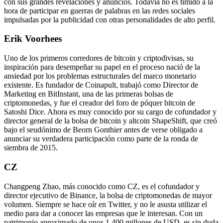
con sus grandes revelaciones y anuncios. Todavía no es tímido a la
hora de participar en guerras de palabras en las redes sociales
impulsadas por la publicidad con otras personalidades de alto perfil.
Erik Voorhees
Uno de los primeros corredores de bitcoin y criptodivisas, su
inspiración para desempeñar su papel en el proceso nació de la
ansiedad por los problemas estructurales del marco monetario
existente. Es fundador de Coinapult, trabajó como Director de
Marketing en BitInstant, una de las primeras bolsas de
criptomonedas, y fue el creador del foro de póquer bitcoin de
Satoshi Dice. Ahora es muy conocido por su cargo de cofundador y
director general de la bolsa de bitcoin y altcoin ShapeShift, que creó
bajo el seudónimo de Beorn Gonthier antes de verse obligado a
anunciar su verdadera participación como parte de la ronda de
siembra de 2015.
CZ
Changpeng Zhao, más conocido como CZ, es el cofundador y
director ejecutivo de Binance, la bolsa de criptomonedas de mayor
volumen. Siempre se hace oír en Twitter, y no le asusta utilizar el
medio para dar a conocer las empresas que le interesan. Con un
patrimonio aproximado de unos 1.400 millones de USD, es sin duda