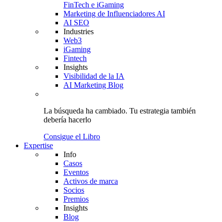
FinTech e iGaming
Marketing de Influenciadores AI
AI SEO
Industries
Web3
iGaming
Fintech
Insights
Visibilidad de la IA
AI Marketing Blog
La búsqueda ha cambiado.
Tu estrategia
también
debería hacerlo
Consigue el Libro
Expertise
Info
Casos
Eventos
Activos de marca
Socios
Premios
Insights
Blog