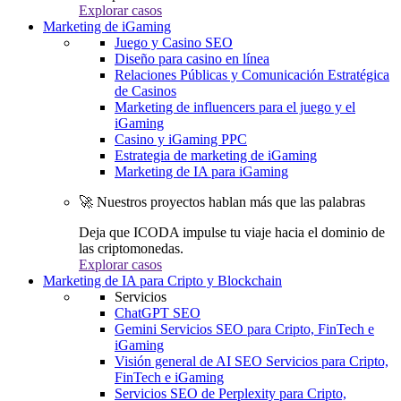
Explorar casos
Marketing de iGaming
Juego y Casino SEO
Diseño para casino en línea
Relaciones Públicas y Comunicación Estratégica
de Casinos
Marketing de influencers para el juego y el
iGaming
Casino y iGaming PPC
Estrategia de marketing de iGaming
Marketing de IA para iGaming
🚀 Nuestros proyectos hablan más que las palabras
Deja que ICODA impulse tu viaje hacia el dominio de
las criptomonedas.
Explorar casos
Marketing de IA para Cripto y Blockchain
Servicios
ChatGPT SEO
Gemini Servicios SEO para Cripto, FinTech e
iGaming
Visión general de AI SEO Servicios para Cripto,
FinTech e iGaming
Servicios SEO de Perplexity para Cripto,