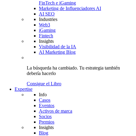
FinTech e iGaming
Marketing de Influenciadores AI
AI SEO
Industries
Web3
iGaming
Fintech
Insights
Visibilidad de la IA
AI Marketing Blog
La búsqueda ha cambiado.
Tu estrategia
también
debería hacerlo
Consigue el Libro
Expertise
Info
Casos
Eventos
Activos de marca
Socios
Premios
Insights
Blog