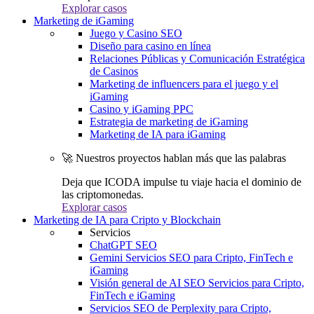
Explorar casos
Marketing de iGaming
Juego y Casino SEO
Diseño para casino en línea
Relaciones Públicas y Comunicación Estratégica
de Casinos
Marketing de influencers para el juego y el
iGaming
Casino y iGaming PPC
Estrategia de marketing de iGaming
Marketing de IA para iGaming
🚀 Nuestros proyectos hablan más que las palabras
Deja que ICODA impulse tu viaje hacia el dominio de
las criptomonedas.
Explorar casos
Marketing de IA para Cripto y Blockchain
Servicios
ChatGPT SEO
Gemini Servicios SEO para Cripto, FinTech e
iGaming
Visión general de AI SEO Servicios para Cripto,
FinTech e iGaming
Servicios SEO de Perplexity para Cripto,