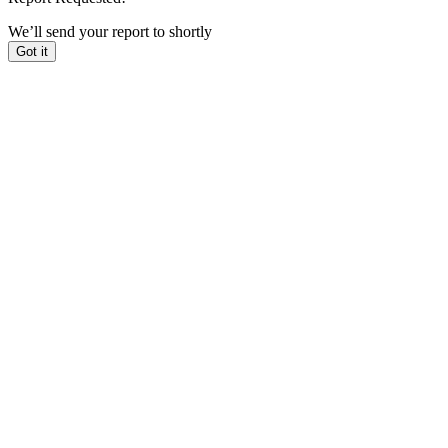
We’ll send your report to
shortly
Got it