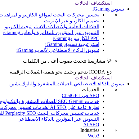
استكشاف الحالات
تسويق iGaming
تحسين محركات البحث لمواقع الكازينو والمراهنات
تصميم الكازينو عبر الإنترنت
العلاقات العامة والاتصالات الاستراتيجية للكازينو
التسويق عبر المؤثرين للمقامرة وألعاب iGaming
PPC للكازينو وiGaming
استراتيجية تسويق iGaming
تسويق الذكاء الاصطناعي لألعاب iGaming
🚀 مشاريعنا تتحدث بصوت أعلى من الكلمات
دع ICODA تدعم رحلتك نحو هيمنة العُملات الرقمية.
استكشاف الحالات
تسويق الذكاء الاصطناعي للعملات المشفرة والبلوك تشين
الخدمات
SEO في ChatGPT
خدمات SEO Gemini للعملات المشفرة والتكنولوجيا المالية والألعاب الإلكترونية
نظرة عامة على AI SEO لخدمات تحسين محركات البحث (SEO) للعملات المشفرة والتكنولوجيا المالية والألعاب الإلكترونية
خدمات تحسين محركات البحث Perplexity SEO للعملات المشفرة والتكنولوجيا المالية والألعاب الإلكترونية
التسويق عبر المؤثرين بالذكاء الاصطناعي
AI SEO
Industries
Web3