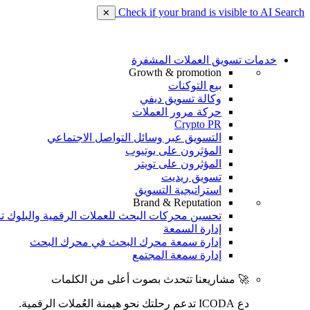
Check if your brand is visible to AI Search
✕
خدمات تسويق العملات المشفرة
Growth & promotion
بيع التوكنات
وكالة تسويق ديفي
حركة مرور العملات
Crypto PR
التسويق عبر وسائل التواصل الاجتماعي
المؤثرون على يوتيوب
المؤثرون على تويتر
تسويق ريديت
استراتيجية التسويق
Brand & Reputation
تحسين محركات البحث للعملات الرقمية والبلوك ت
إدارة السمعة
إدارة سمعة محرك البحث في محرك البحث
إدارة سمعة المجتمع
🚀 مشاريعنا تتحدث بصوت أعلى من الكلمات
دع ICODA تدعم رحلتك نحو هيمنة العُملات الرقمية.