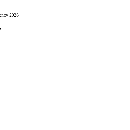
ency 2026
y