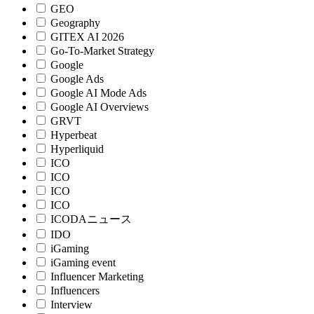
GEO
Geography
GITEX AI 2026
Go-To-Market Strategy
Google
Google Ads
Google AI Mode Ads
Google AI Overviews
GRVT
Hyperbeat
Hyperliquid
ICO
ICO
ICO
ICO
ICODAニュース
IDO
iGaming
iGaming event
Influencer Marketing
Influencers
Interview