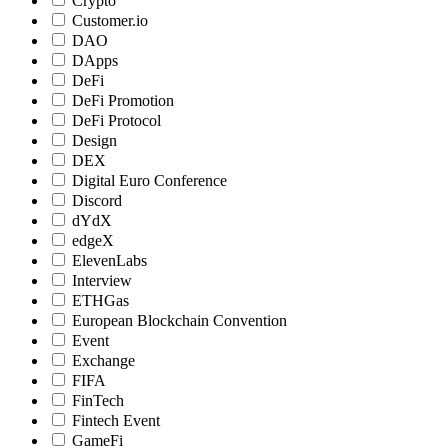
Crypto
Customer.io
DAO
DApps
DeFi
DeFi Promotion
DeFi Protocol
Design
DEX
Digital Euro Conference
Discord
dYdX
edgeX
ElevenLabs
Interview
ETHGas
European Blockchain Convention
Event
Exchange
FIFA
FinTech
Fintech Event
GameFi