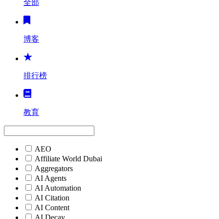
全部
博客
排行榜
教育
AEO
Affiliate World Dubai
Aggregators
AI Agents
AI Automation
AI Citation
AI Content
AI Decay