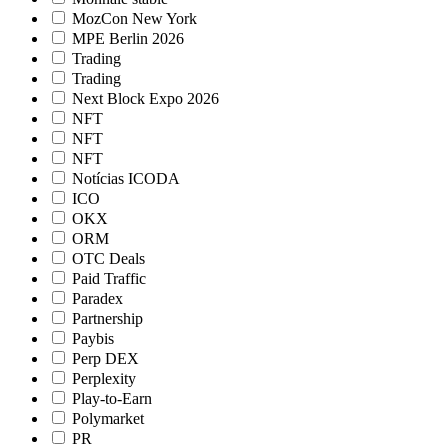
MozCon New York
MPE Berlin 2026
Trading
Trading
Next Block Expo 2026
NFT
NFT
NFT
Notícias ICODA
ICO
OKX
ORM
OTC Deals
Paid Traffic
Paradex
Partnership
Paybis
Perp DEX
Perplexity
Play-to-Earn
Polymarket
PR