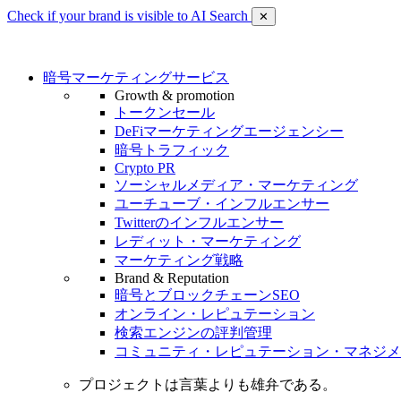
Check if your brand is visible to AI Search
✕
暗号マーケティングサービス
Growth & promotion
トークンセール
DeFiマーケティングエージェンシー
暗号トラフィック
Crypto PR
ソーシャルメディア・マーケティング
ユーチューブ・インフルエンサー
Twitterのインフルエンサー
レディット・マーケティング
マーケティング戦略
Brand & Reputation
暗号とブロックチェーンSEO
オンライン・レピュテーション
検索エンジンの評判管理
コミュニティ・レピュテーション・マネジメ
プロジェクトは言葉よりも雄弁である。