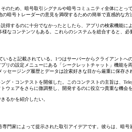
ます。そのため、暗号取引シグナルや暗号コミュニティ全体にと
他の暗号トレーダーの意見を満喫するための簡単で直感的な方
る理由を説得するのに十分でなかったとしたら、アプリの検索機能
多様なコンテンツもある。これらのシステムを総合すると、必
を使用していると記載されている。1つはサーバーからクライアント
ramアプリの設定メニューにある「シークレットチャット」機能
メッセージング履歴とデータは詮索好きな目から厳重に保存さ
ッキング・コンテストを開催した。このコンテストの主旨は、Tel
化ソフトウェアをさらに微調整し、開発するのに役立つ貴重な機
用できるかを紹介したい。
号専門家によって提示された取引アイデアです。彼らは、暗号