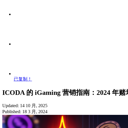
已复制！
ICODA 的 iGaming 营销指南：2024
Updated: 14 10 月, 2025
Published: 18 3 月, 2024