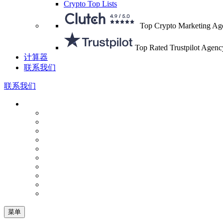
Crypto Top Lists
Top Crypto Marketing Ag
Top Rated Trustpilot Agenc
计算器
联系我们
联系我们
菜单