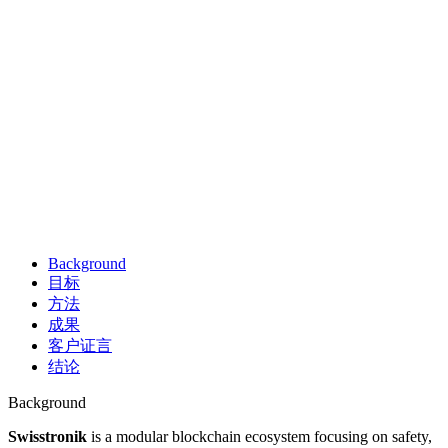
Background
目标
方法
成果
客户证言
结论
Background
Swisstronik
is a modular blockchain ecosystem focusing on safety,