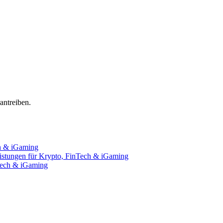
ntreiben.
ch & iGaming
istungen für Krypto, FinTech & iGaming
nTech & iGaming