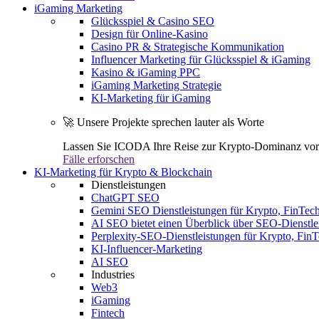
iGaming Marketing
Glücksspiel & Casino SEO
Design für Online-Kasino
Casino PR & Strategische Kommunikation
Influencer Marketing für Glücksspiel & iGaming
Kasino & iGaming PPC
iGaming Marketing Strategie
KI-Marketing für iGaming
🚀 Unsere Projekte sprechen lauter als Worte
Lassen Sie ICODA Ihre Reise zur Krypto-Dominanz vora
Fälle erforschen
KI-Marketing für Krypto & Blockchain
Dienstleistungen
ChatGPT SEO
Gemini SEO Dienstleistungen für Krypto, FinTe
AI SEO bietet einen Überblick über SEO-Dienstle
Perplexity-SEO-Dienstleistungen für Krypto, Fi
KI-Influencer-Marketing
AI SEO
Industries
Web3
iGaming
Fintech