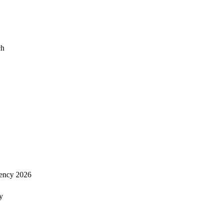
ch
ency 2026
y