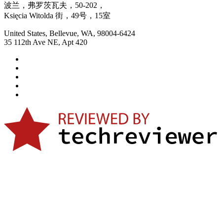
波兰，弗罗茨瓦夫，50-202，
Księcia Witolda 街，49号，15室
United States, Bellevue, WA, 98004-6424
35 112th Ave NE, Apt 420