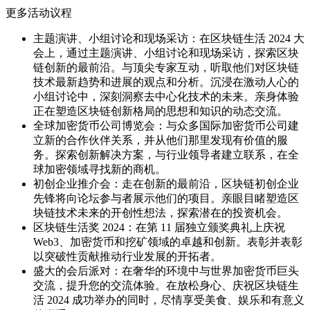
更多活动议程
主题演讲、小组讨论和现场采访：在区块链生活 2024 大
会上，通过主题演讲、小组讨论和现场采访，探索区块
链创新的最前沿。与顶尖专家互动，听取他们对区块链
技术最新趋势和进展的观点和分析。沉浸在激动人心的
小组讨论中，深刻洞察去中心化技术的未来。亲身体验
正在塑造区块链创新格局的思想和知识的动态交流。
全球加密货币公司博览会：与众多国际加密货币公司建
立新的合作伙伴关系，并从他们那里发现有价值的服
务。探索创新解决方案，与行业领导者建立联系，在全
球加密领域寻找新的商机。
初创企业推介会：走在创新的最前沿，区块链初创企业
先锋将向论坛参与者展示他们的项目。亲眼目睹塑造区
块链技术未来的开创性想法，探索潜在的投资机会。
区块链生活奖 2024：在第 11 届独立颁奖典礼上庆祝
Web3、加密货币和挖矿领域的卓越和创新。表彰并表彰
以突破性贡献推动行业发展的开拓者。
盛大的会后派对：在奢华的环境中与世界加密货币巨头
交流，提升您的交流体验。在放松身心、庆祝区块链生
活 2024 成功举办的同时，尽情享受美食、娱乐和有意义