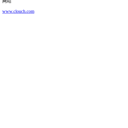
网站
www.clouch.com