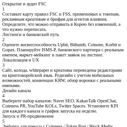
Открытие и аудит FSC
1
Составьте карту правил FSC и FSS, применимых к токенам,
рекламным креативам и брифам для агентов влияния.
Определите, что можно отправить в Корею без изменений, а
что нужно переписать.
Листинги и банковский путь
2
Оцените жизнеспособность Upbit, Bithumb, Coinone, Korbit и
Gopax. Планируйте ISMS-P, банковского партнера с реальным
именем, маркет-мейкинг и пакет заявок на листинг.
Локализация и UX
3
Сайт, колода, whitepaper и креативы переведены редакторами
на криптокорейский язык. Редизайн с учетом мобильных
возможностей, конвенции KRW, обзор воронки с реальными
именами.
Дизайн канала
4
Выберите набор каналов: Naver SEO, KakaoTalk OpenChat,
Coinness PR, YouTube KOLs, Twitter Spaces. Установите KPI
для каждого канала и график запуска на неделю.
Запуск и PR-продвижение
5
Эмбарго для прессы с Coinness / Token Post / Block Media,