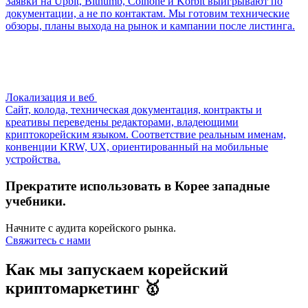
Заявки на Upbit, Bithumb, Coinone и Korbit выигрывают по
документации, а не по контактам. Мы готовим технические
обзоры, планы выхода на рынок и кампании после листинга.
Локализация и веб
Сайт, колода, техническая документация, контракты и
креативы переведены редакторами, владеющими
криптокорейским языком. Соответствие реальным именам,
конвенции KRW, UX, ориентированный на мобильные
устройства.
Прекратите использовать в Корее западные
учебники.
Начните с аудита корейского рынка.
Свяжитесь с нами
Как мы запускаем корейский
криптомаркетинг 🥇️