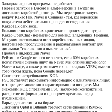
Западная игровая программа не работает
Первые запуски в Discord и альфа-версии в Twitter не
достигают корейской розницы. Мы перестроили запуск
вокруг KakaoTalk, Naver и Coinness - там, где корейские
покупатели действительно проводят исследования.
KakaoTalk dark social
Большинство корейских крипточатов происходит внутри
Kakao OpenChat - незаметно для команд, владеющих Telegram.
Мы укомплектовываем штат корейскоязычных модов,
настраиваем прослушивание и разрабатываем контент для
динамики "сваливания и выкачивания".
Пробел в индексации Naver
Рейтинг в Google ничего не значит, если 60% корейских
покупателей сначала ищут на Naver. Мы оптимизируем блог
Naver и кафе, а также размещаем их на вкладках VIEW, вместо
того чтобы ждать, пока Google переведет.
Соответствие требованиям KOL
FSC заставляет раскрывать информацию о влиятельных лицах
и запрещает заявления о гарантированном возврате. Мы
знакомим KOL с правилами FSC, заключаем контракты на
раскрытие информации и проверяем креативы перед
публикацией.
Барьер для листинга на бирже
Листинги Upbit и Bithumb требуют сертификации ISMS-P,
работы с реальными именами, технической проверки и