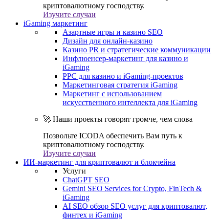
криптовалютному господству.
Изучите случаи
iGaming маркетинг
Азартные игры и казино SEO
Дизайн для онлайн-казино
Казино PR и стратегические коммуникации
Инфлюенсер-маркетинг для казино и
iGaming
PPC для казино и iGaming-проектов
Маркетинговая стратегия iGaming
Маркетинг с использованием
искусственного интеллекта для iGaming
🚀 Наши проекты говорят громче, чем слова
Позвольте ICODA обеспечить Вам путь к
криптовалютному господству.
Изучите случаи
ИИ-маркетинг для криптовалют и блокчейна
Услуги
ChatGPT SEO
Gemini SEO Services for Crypto, FinTech &
iGaming
AI SEO обзор SEO услуг для криптовалют,
финтех и iGaming