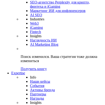
SEO-агентство Perplexity для крипто,
финтеха и iGaming
Маркетинг ИИ для инфлюенсеров
AI SEO
Industries
Web3
iGaming
Fintech
Insights
Наглядность ИИ
AI Marketing Blog
Поиск изменился.
Ваша стратегия
тоже должна
измениться
Получить книгу
Expertise
Info
Наши кейсы
События
Активы бренда
Партнеры
Награды
Insights