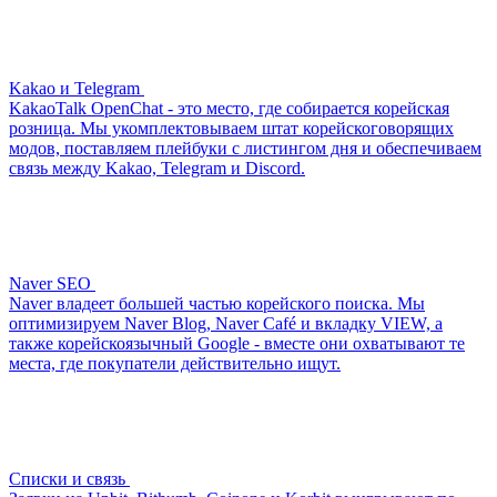
Kakao и Telegram
KakaoTalk OpenChat - это место, где собирается корейская
розница. Мы укомплектовываем штат корейскоговорящих
модов, поставляем плейбуки с листингом дня и обеспечиваем
связь между Kakao, Telegram и Discord.
Naver SEO
Naver владеет большей частью корейского поиска. Мы
оптимизируем Naver Blog, Naver Café и вкладку VIEW, а
также корейскоязычный Google - вместе они охватывают те
места, где покупатели действительно ищут.
Списки и связь