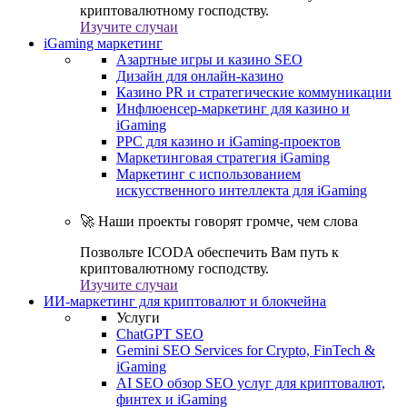
криптовалютному господству.
Изучите случаи
iGaming маркетинг
Азартные игры и казино SEO
Дизайн для онлайн-казино
Казино PR и стратегические коммуникации
Инфлюенсер-маркетинг для казино и
iGaming
PPC для казино и iGaming-проектов
Маркетинговая стратегия iGaming
Маркетинг с использованием
искусственного интеллекта для iGaming
🚀 Наши проекты говорят громче, чем слова
Позвольте ICODA обеспечить Вам путь к
криптовалютному господству.
Изучите случаи
ИИ-маркетинг для криптовалют и блокчейна
Услуги
ChatGPT SEO
Gemini SEO Services for Crypto, FinTech &
iGaming
AI SEO обзор SEO услуг для криптовалют,
финтех и iGaming