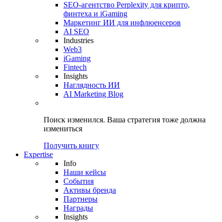
SEO-агентство Perplexity для крипто,
финтеха и iGaming
Маркетинг ИИ для инфлюенсеров
AI SEO
Industries
Web3
iGaming
Fintech
Insights
Наглядность ИИ
AI Marketing Blog
Поиск изменился.
Ваша стратегия
тоже должна
измениться
Получить книгу
Expertise
Info
Наши кейсы
События
Активы бренда
Партнеры
Награды
Insights