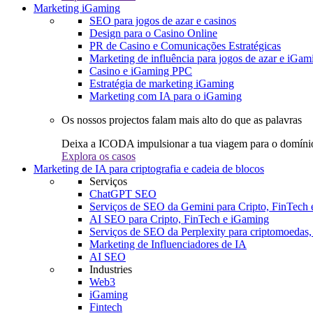
Marketing iGaming
SEO para jogos de azar e casinos
Design para o Casino Online
PR de Casino e Comunicações Estratégicas
Marketing de influência para jogos de azar e iGam
Casino e iGaming PPC
Estratégia de marketing iGaming
Marketing com IA para o iGaming
Os nossos projectos falam mais alto do que as palavras
Deixa a ICODA impulsionar a tua viagem para o domínio
Explora os casos
Marketing de IA para criptografia e cadeia de blocos
Serviços
ChatGPT SEO
Serviços de SEO da Gemini para Cripto, FinTech
AI SEO para Cripto, FinTech e iGaming
Serviços de SEO da Perplexity para criptomoedas
Marketing de Influenciadores de IA
AI SEO
Industries
Web3
iGaming
Fintech