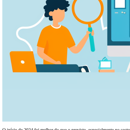
O início de 2024 foi melhor do que o previsto, especialmente no sec