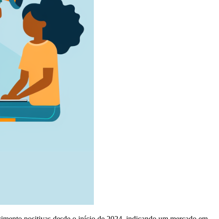
scimento positivas desde o início de 2024, indicando um mercado em