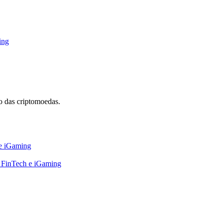
ing
 das criptomoedas.
 e iGaming
, FinTech e iGaming