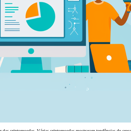
tor das criptomoedas. Várias criptomoedas mostraram tendências de cre