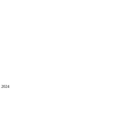
n 2024