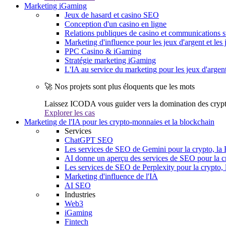
Marketing iGaming
Jeux de hasard et casino SEO
Conception d'un casino en ligne
Relations publiques de casino et communications s
Marketing d'influence pour les jeux d'argent et les 
PPC Casino & iGaming
Stratégie marketing iGaming
L'IA au service du marketing pour les jeux d'argen
🚀 Nos projets sont plus éloquents que les mots
Laissez ICODA vous guider vers la domination des cryp
Explorer les cas
Marketing de l'IA pour les crypto-monnaies et la blockchain
Services
ChatGPT SEO
Les services de SEO de Gemini pour la crypto, la 
AI donne un aperçu des services de SEO pour la cr
Les services de SEO de Perplexity pour la crypto, 
Marketing d'influence de l'IA
AI SEO
Industries
Web3
iGaming
Fintech