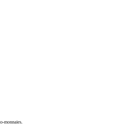
to-monnaies.