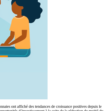
nnaies ont affiché des tendances de croissance positives depuis le
pportunités d’investissement à la suite de la réduction de moitié du