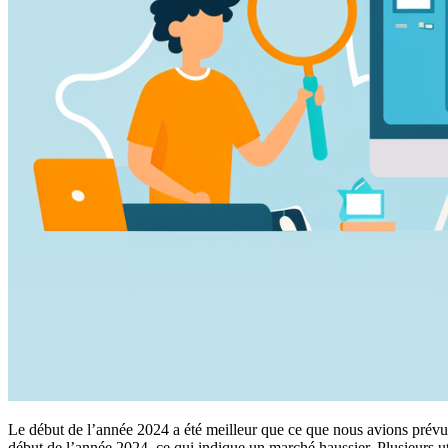
Le début de l’année 2024 a été meilleur que ce que nous avions prévu,
début de l’année 2024, ce qui indique un marché haussier. Plusieurs ut