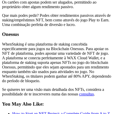
Os cartões com apostas podem ser alugados, permitindo ao
proprietário obter algum rendimento passivo.
Que mais podes pedir? Podes obter rendimentos passivos através de
staking/empréstimos NFT, bem como através do jogo
Play to Earn
.
Uma combinação perfeita de diversão e lucro.
Onessus
WhenStaking é uma plataforma de staking concebida
especificamente para jogos na Blockchain Onessus. Para apoiar os
NFT de plataforma, podes apostar uma variedade de NFT de jogo.
A plataforma se conecta perfeitamente à WAX Cloud Wallet, e a
plataforma de staking suporta apenas NFTs no jogo do blockchain
Onessus, permitindo que eles sejam apostados para um rendimento
enquanto também são usados para atividades no jogo. No
WhenStaking, os titulares podem ganhar até 80% APY, dependendo
do período de bloqueio.
Se quiseres ter uma visão mais detalhada dos NFTs, considera a
possibilidade de te inscreveres numa das nossas
consultas
.
You May Also Like:
How to Start an NFT Project: a Complete Guide from A to Z