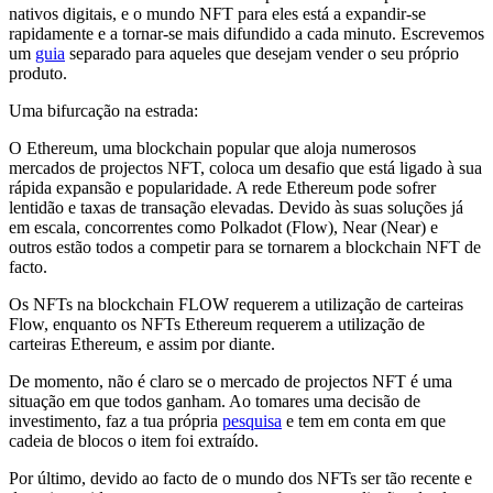
nativos digitais, e o mundo NFT para eles está a expandir-se
rapidamente e a tornar-se mais difundido a cada minuto. Escrevemos
um
guia
separado para aqueles que desejam vender o seu próprio
produto.
Uma bifurcação na estrada:
O Ethereum, uma blockchain popular que aloja numerosos
mercados de projectos NFT, coloca um desafio que está ligado à sua
rápida expansão e popularidade. A rede Ethereum pode sofrer
lentidão e taxas de transação elevadas. Devido às suas soluções já
em escala, concorrentes como Polkadot (Flow), Near (Near) e
outros estão todos a competir para se tornarem a blockchain NFT de
facto.
Os NFTs na blockchain FLOW requerem a utilização de carteiras
Flow, enquanto os NFTs Ethereum requerem a utilização de
carteiras Ethereum, e assim por diante.
De momento, não é claro se o mercado de projectos NFT é uma
situação em que todos ganham. Ao tomares uma decisão de
investimento, faz a tua própria
pesquisa
e tem em conta em que
cadeia de blocos o item foi extraído.
Por último, devido ao facto de o mundo dos NFTs ser tão recente e