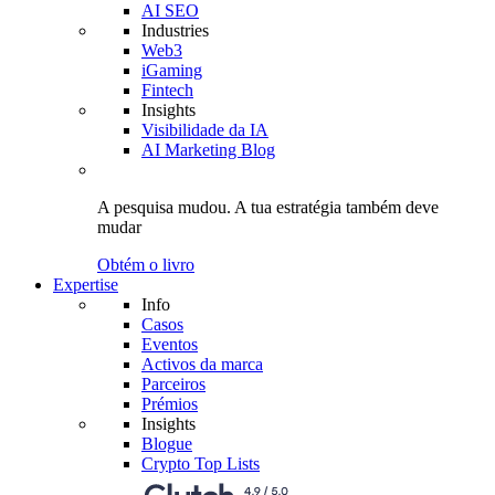
AI SEO
Industries
Web3
iGaming
Fintech
Insights
Visibilidade da IA
AI Marketing Blog
A pesquisa mudou.
A tua estratégia
também deve
mudar
Obtém o livro
Expertise
Info
Casos
Eventos
Activos da marca
Parceiros
Prémios
Insights
Blogue
Crypto Top Lists