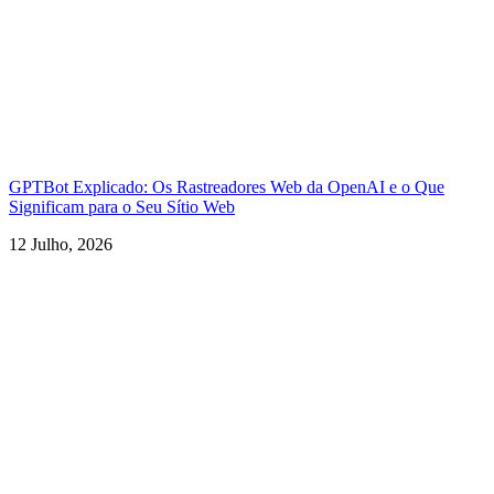
GPTBot Explicado: Os Rastreadores Web da OpenAI e o Que
Significam para o Seu Sítio Web
12 Julho, 2026