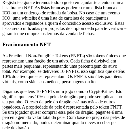
Regista-te agora e teremos todo o gosto em ajudar-te a entrar numa
lista branca NFT. As listas brancas podem ser uma lista branca da
ICO ou um endereço de retirada da bolsa. No caso de um evento
ICO, uma whitelist é uma lista de carteiras de participantes
aprovados e registados a quem é concedido acesso exclusivo. Estas
listas serão utilizadas por projectos de criptomoeda para te verificar e
garantir que cumpres os termos da venda de fichas.
Fracionamento NFT
As Fractional Non-Fungible Tokens (FNFTs) são tokens únicos que
representam uma fração de um ativo. Cada ficha é divisível em
partes mais pequenas, representando uma percentagem do ativo
total. Por exemplo, se detiveres 10 FNFTs, isso significa que deténs
10% do ativo que eles representam. Os FNFTs são úteis para itens
virtuais, como skins cosméticos, personagens ou itens.
Digamos que tens 10 FNFTs num jogo como o CryptoKitties. Isto
significa que tens 10% da pele de dragão que pode ser aplicada ao
teu gatinho. O resto da pele do dragão está nas mãos de outros
jogadores. A propriedade da pele é representada pelo token FNFT.
Se um jogador quiser comprar essa pele de dragão, pagar-te-á uma
percentagem do valor total da pele. Com base no preço das peles de
dragão no mercado, podes determinar quanto deves receber pela
pele de dragão.