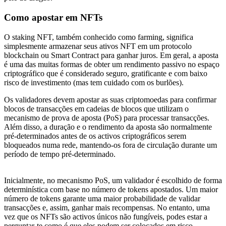
Como apostar em NFTs
O staking NFT, também conhecido como farming, significa
simplesmente armazenar seus ativos NFT em um protocolo
blockchain ou Smart Contract para ganhar juros. Em geral, a aposta
é uma das muitas formas de obter um rendimento passivo no espaço
criptográfico que é considerado seguro, gratificante e com baixo
risco de investimento (mas tem cuidado com os burlões).
Os validadores devem apostar as suas criptomoedas para confirmar
blocos de transacções em cadeias de blocos que utilizam o
mecanismo de prova de aposta (PoS) para processar transacções.
Além disso, a duração e o rendimento da aposta são normalmente
pré-determinados antes de os activos criptográficos serem
bloqueados numa rede, mantendo-os fora de circulação durante um
período de tempo pré-determinado.
Inicialmente, no mecanismo PoS, um validador é escolhido de forma
determinística com base no número de tokens apostados. Um maior
número de tokens garante uma maior probabilidade de validar
transacções e, assim, ganhar mais recompensas. No entanto, uma
vez que os NFTs são activos únicos não fungíveis, podes estar a
perguntar-te como é que eles podem ser colocados em risco.