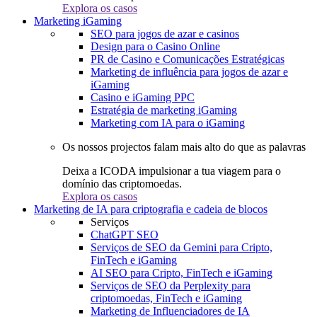
Explora os casos
Marketing iGaming
SEO para jogos de azar e casinos
Design para o Casino Online
PR de Casino e Comunicações Estratégicas
Marketing de influência para jogos de azar e
iGaming
Casino e iGaming PPC
Estratégia de marketing iGaming
Marketing com IA para o iGaming
Os nossos projectos falam mais alto do que as palavras
Deixa a ICODA impulsionar a tua viagem para o
domínio das criptomoedas.
Explora os casos
Marketing de IA para criptografia e cadeia de blocos
Serviços
ChatGPT SEO
Serviços de SEO da Gemini para Cripto,
FinTech e iGaming
AI SEO para Cripto, FinTech e iGaming
Serviços de SEO da Perplexity para
criptomoedas, FinTech e iGaming
Marketing de Influenciadores de IA