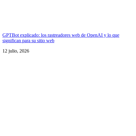
GPTBot explicado: los rastreadores web de OpenAI y lo que
significan para su sitio web
12 julio, 2026