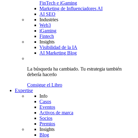
FinTech e iGaming
Marketing de Influenciadores AI
AI SEO
Industries
Web3
iGaming
Fintech
Insights
Visibilidad de la IA
AI Marketing Blog
La búsqueda ha cambiado.
Tu estrategia
también
debería hacerlo
Consigue el Libro
Expertise
Info
Casos
Eventos
Activos de marca
Socios
Premios
Insights
Blog