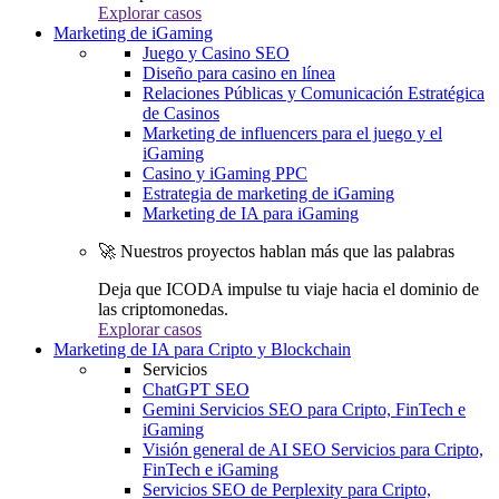
Explorar casos
Marketing de iGaming
Juego y Casino SEO
Diseño para casino en línea
Relaciones Públicas y Comunicación Estratégica
de Casinos
Marketing de influencers para el juego y el
iGaming
Casino y iGaming PPC
Estrategia de marketing de iGaming
Marketing de IA para iGaming
🚀 Nuestros proyectos hablan más que las palabras
Deja que ICODA impulse tu viaje hacia el dominio de
las criptomonedas.
Explorar casos
Marketing de IA para Cripto y Blockchain
Servicios
ChatGPT SEO
Gemini Servicios SEO para Cripto, FinTech e
iGaming
Visión general de AI SEO Servicios para Cripto,
FinTech e iGaming
Servicios SEO de Perplexity para Cripto,