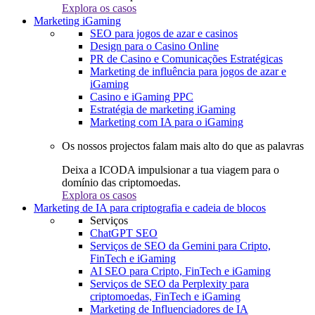
Explora os casos
Marketing iGaming
SEO para jogos de azar e casinos
Design para o Casino Online
PR de Casino e Comunicações Estratégicas
Marketing de influência para jogos de azar e
iGaming
Casino e iGaming PPC
Estratégia de marketing iGaming
Marketing com IA para o iGaming
Os nossos projectos falam mais alto do que as palavras
Deixa a ICODA impulsionar a tua viagem para o
domínio das criptomoedas.
Explora os casos
Marketing de IA para criptografia e cadeia de blocos
Serviços
ChatGPT SEO
Serviços de SEO da Gemini para Cripto,
FinTech e iGaming
AI SEO para Cripto, FinTech e iGaming
Serviços de SEO da Perplexity para
criptomoedas, FinTech e iGaming
Marketing de Influenciadores de IA