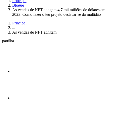
Principal
Blogue
As vendas de NFT atingem 4,7 mil milhões de dólares em
2023: Como fazer o teu projeto destacar-se da multidão
Principal
...
As vendas de NFT atingem...
partilha