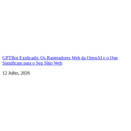
GPTBot Explicado: Os Rastreadores Web da OpenAI e o Que
Significam para o Seu Sítio Web
12 Julho, 2026