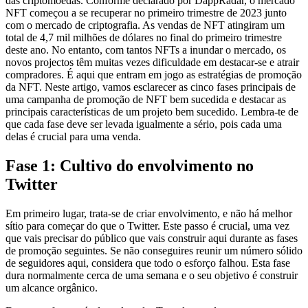
das criptomoedas. Conforme declarado por DappRadar, o mercado
NFT começou a se recuperar no primeiro trimestre de 2023 junto
com o mercado de criptografia. As vendas de NFT atingiram um
total de 4,7 mil milhões de dólares no final do primeiro trimestre
deste ano. No entanto, com tantos NFTs a inundar o mercado, os
novos projectos têm muitas vezes dificuldade em destacar-se e atrair
compradores. É aqui que entram em jogo as estratégias de promoção
da NFT. Neste artigo, vamos esclarecer as cinco fases principais de
uma campanha de promoção de NFT bem sucedida e destacar as
principais características de um projeto bem sucedido. Lembra-te de
que cada fase deve ser levada igualmente a sério, pois cada uma
delas é crucial para uma venda.
Fase 1: Cultivo do envolvimento no
Twitter
Em primeiro lugar, trata-se de criar envolvimento, e não há melhor
sítio para começar do que o Twitter. Este passo é crucial, uma vez
que vais precisar do público que vais construir aqui durante as fases
de promoção seguintes. Se não conseguires reunir um número sólido
de seguidores aqui, considera que todo o esforço falhou. Esta fase
dura normalmente cerca de uma semana e o seu objetivo é construir
um alcance orgânico.