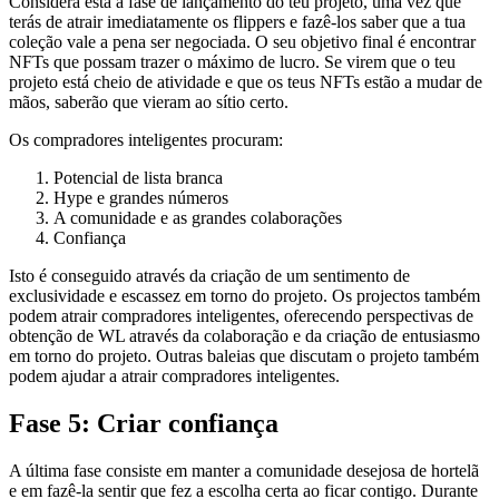
Considera esta a fase de lançamento do teu projeto, uma vez que
terás de atrair imediatamente os flippers e fazê-los saber que a tua
coleção vale a pena ser negociada. O seu objetivo final é encontrar
NFTs que possam trazer o máximo de lucro. Se virem que o teu
projeto está cheio de atividade e que os teus NFTs estão a mudar de
mãos, saberão que vieram ao sítio certo.
Os compradores inteligentes procuram:
Potencial de lista branca
Hype e grandes números
A comunidade e as grandes colaborações
Confiança
Isto é conseguido através da criação de um sentimento de
exclusividade e escassez em torno do projeto. Os projectos também
podem atrair compradores inteligentes, oferecendo perspectivas de
obtenção de WL através da colaboração e da criação de entusiasmo
em torno do projeto. Outras baleias que discutam o projeto também
podem ajudar a atrair compradores inteligentes.
Fase 5: Criar confiança
A última fase consiste em manter a comunidade desejosa de hortelã
e em fazê-la sentir que fez a escolha certa ao ficar contigo. Durante