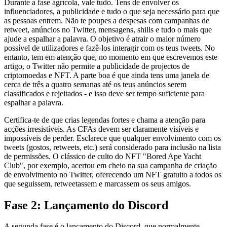
Durante a fase agrícola, vale tudo. Tens de envolver os
influenciadores, a publicidade e tudo o que seja necessário para que
as pessoas entrem. Não te poupes a despesas com campanhas de
retweet, anúncios no Twitter, mensagens, shills e tudo o mais que
ajude a espalhar a palavra. O objetivo é atrair o maior número
possível de utilizadores e fazê-los interagir com os teus tweets. No
entanto, tem em atenção que, no momento em que escrevemos este
artigo, o Twitter não permite a publicidade de projectos de
criptomoedas e NFT. A parte boa é que ainda tens uma janela de
cerca de três a quatro semanas até os teus anúncios serem
classificados e rejeitados - e isso deve ser tempo suficiente para
espalhar a palavra.
Certifica-te de que crias legendas fortes e chama a atenção para
acções irresistíveis. As CFAs devem ser claramente visíveis e
impossíveis de perder. Esclarece que qualquer envolvimento com os
tweets (gostos, retweets, etc.) será considerado para inclusão na lista
de permissões. O clássico de culto do NFT "Bored Ape Yacht
Club", por exemplo, acertou em cheio na sua campanha de criação
de envolvimento no Twitter, oferecendo um NFT gratuito a todos os
que seguissem, retweetassem e marcassem os seus amigos.
Fase 2: Lançamento do Discord
A segunda fase é o lançamento do Discord, que normalmente