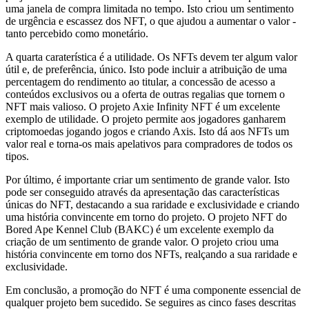
uma janela de compra limitada no tempo. Isto criou um sentimento
de urgência e escassez dos NFT, o que ajudou a aumentar o valor -
tanto percebido como monetário.
A quarta caraterística é a utilidade. Os NFTs devem ter algum valor
útil e, de preferência, único. Isto pode incluir a atribuição de uma
percentagem do rendimento ao titular, a concessão de acesso a
conteúdos exclusivos ou a oferta de outras regalias que tornem o
NFT mais valioso. O projeto Axie Infinity NFT é um excelente
exemplo de utilidade. O projeto permite aos jogadores ganharem
criptomoedas jogando jogos e criando Axis. Isto dá aos NFTs um
valor real e torna-os mais apelativos para compradores de todos os
tipos.
Por último, é importante criar um sentimento de grande valor. Isto
pode ser conseguido através da apresentação das características
únicas do NFT, destacando a sua raridade e exclusividade e criando
uma história convincente em torno do projeto. O projeto NFT do
Bored Ape Kennel Club (BAKC) é um excelente exemplo da
criação de um sentimento de grande valor. O projeto criou uma
história convincente em torno dos NFTs, realçando a sua raridade e
exclusividade.
Em conclusão, a promoção do NFT é uma componente essencial de
qualquer projeto bem sucedido. Se seguires as cinco fases descritas