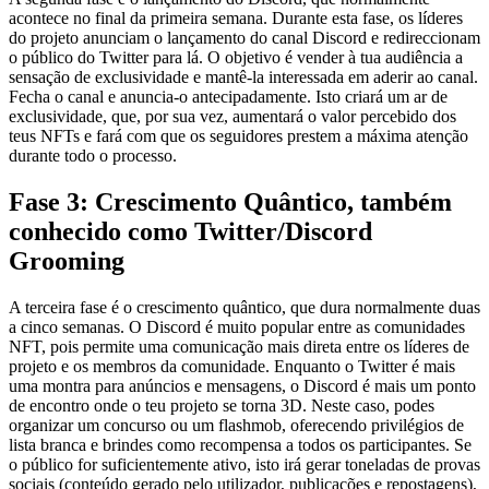
acontece no final da primeira semana. Durante esta fase, os líderes
do projeto anunciam o lançamento do canal Discord e redireccionam
o público do Twitter para lá. O objetivo é vender à tua audiência a
sensação de exclusividade e mantê-la interessada em aderir ao canal.
Fecha o canal e anuncia-o antecipadamente. Isto criará um ar de
exclusividade, que, por sua vez, aumentará o valor percebido dos
teus NFTs e fará com que os seguidores prestem a máxima atenção
durante todo o processo.
Fase 3: Crescimento Quântico, também
conhecido como Twitter/Discord
Grooming
A terceira fase é o crescimento quântico, que dura normalmente duas
a cinco semanas. O Discord é muito popular entre as comunidades
NFT, pois permite uma comunicação mais direta entre os líderes de
projeto e os membros da comunidade. Enquanto o Twitter é mais
uma montra para anúncios e mensagens, o Discord é mais um ponto
de encontro onde o teu projeto se torna 3D. Neste caso, podes
organizar um concurso ou um flashmob, oferecendo privilégios de
lista branca e brindes como recompensa a todos os participantes. Se
o público for suficientemente ativo, isto irá gerar toneladas de provas
sociais (conteúdo gerado pelo utilizador, publicações e repostagens),