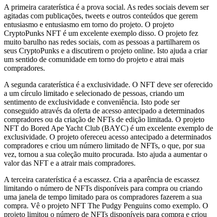
A primeira caraterística é a prova social. As redes sociais devem ser
agitadas com publicações, tweets e outros conteúdos que gerem
entusiasmo e entusiasmo em torno do projeto. O projeto
CryptoPunks NFT é um excelente exemplo disso. O projeto fez
muito barulho nas redes sociais, com as pessoas a partilharem os
seus CryptoPunks e a discutirem o projeto online. Isto ajuda a criar
um sentido de comunidade em torno do projeto e atrai mais
compradores.
A segunda caraterística é a exclusividade. O NFT deve ser oferecido
a um círculo limitado e selecionado de pessoas, criando um
sentimento de exclusividade e conveniência. Isto pode ser
conseguido através da oferta de acesso antecipado a determinados
compradores ou da criação de NFTs de edição limitada. O projeto
NFT do Bored Ape Yacht Club (BAYC) é um excelente exemplo de
exclusividade. O projeto ofereceu acesso antecipado a determinados
compradores e criou um número limitado de NFTs, o que, por sua
vez, tornou a sua coleção muito procurada. Isto ajuda a aumentar o
valor das NFT e a atrair mais compradores.
A terceira caraterística é a escassez. Cria a aparência de escassez
limitando o número de NFTs disponíveis para compra ou criando
uma janela de tempo limitado para os compradores fazerem a sua
compra. Vê o projeto NFT The Pudgy Penguins como exemplo. O
projeto limitou o número de NFTs disponíveis para compra e criou