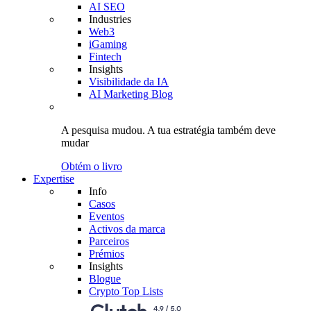
AI SEO
Industries
Web3
iGaming
Fintech
Insights
Visibilidade da IA
AI Marketing Blog
A pesquisa mudou.
A tua estratégia
também deve
mudar
Obtém o livro
Expertise
Info
Casos
Eventos
Activos da marca
Parceiros
Prémios
Insights
Blogue
Crypto Top Lists