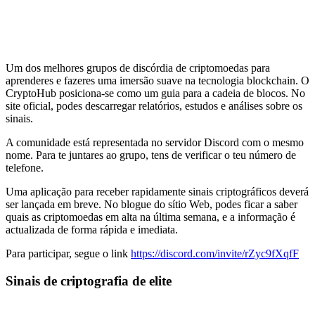
Um dos melhores grupos de discórdia de criptomoedas para
aprenderes e fazeres uma imersão suave na tecnologia blockchain. O
CryptoHub posiciona-se como um guia para a cadeia de blocos. No
site oficial, podes descarregar relatórios, estudos e análises sobre os
sinais.
A comunidade está representada no servidor Discord com o mesmo
nome. Para te juntares ao grupo, tens de verificar o teu número de
telefone.
Uma aplicação para receber rapidamente sinais criptográficos deverá
ser lançada em breve. No blogue do sítio Web, podes ficar a saber
quais as criptomoedas em alta na última semana, e a informação é
actualizada de forma rápida e imediata.
Para participar, segue o link
https://discord.com/invite/rZyc9fXqfF
Sinais de criptografia de elite