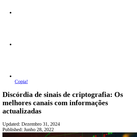
Copia!
Discórdia de sinais de criptografia: Os
melhores canais com informações
actualizadas
Updated: Dezembro 31, 2024
Published: Junho 28, 2022