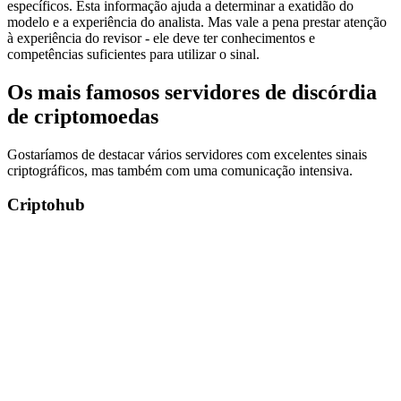
específicos. Esta informação ajuda a determinar a exatidão do
modelo e a experiência do analista. Mas vale a pena prestar atenção
à experiência do revisor - ele deve ter conhecimentos e
competências suficientes para utilizar o sinal.
Os mais famosos servidores de discórdia
de criptomoedas
Gostaríamos de destacar vários servidores com excelentes sinais
criptográficos, mas também com uma comunicação intensiva.
Criptohub