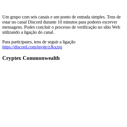
Um grupo com seis canais e um ponto de entrada simples. Tens de
estar no canal Discord durante 10 minutos para poderes escrever
mensagens. Podes concluir o processo de verificação no sítio Web
utilizando a ligação do canal.
Para participares, tens de seguir a ligação
https://discord.com/invite/zJkxzrq
Cryptex Commonwealth