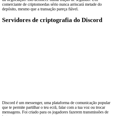
comerciante de criptomoedas sério nunca arriscará metade do
depósito, mesmo que a transação pareça fiável.
Servidores de criptografia do Discord
Discord é um messenger, uma plataforma de comunicação popular
que te permite partilhar o teu ecrã, falar com a tua voz ou trocar
mensagens. Foi criado para os jogadores fazerem transmissões de