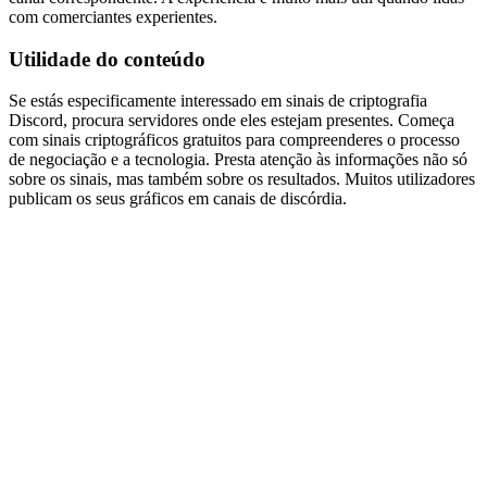
com comerciantes experientes.
Utilidade do conteúdo
Se estás especificamente interessado em sinais de criptografia
Discord, procura servidores onde eles estejam presentes. Começa
com sinais criptográficos gratuitos para compreenderes o processo
de negociação e a tecnologia. Presta atenção às informações não só
sobre os sinais, mas também sobre os resultados. Muitos utilizadores
publicam os seus gráficos em canais de discórdia.