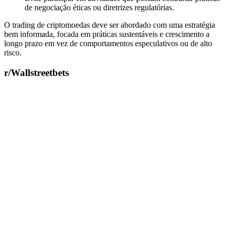
de negociação éticas ou diretrizes regulatórias.
O trading de criptomoedas deve ser abordado com uma estratégia
bem informada, focada em práticas sustentáveis e crescimento a
longo prazo em vez de comportamentos especulativos ou de alto
risco.
r/Wallstreetbets