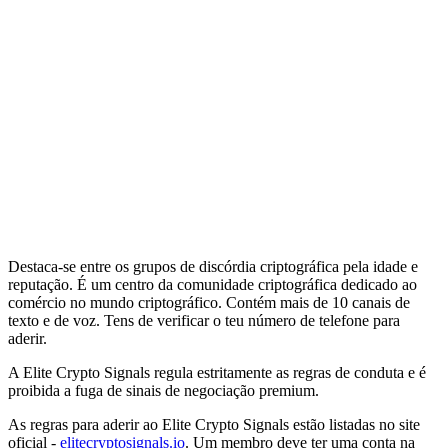
Destaca-se entre os grupos de discórdia criptográfica pela idade e
reputação. É um centro da comunidade criptográfica dedicado ao
comércio no mundo criptográfico. Contém mais de 10 canais de
texto e de voz. Tens de verificar o teu número de telefone para
aderir.
A Elite Crypto Signals regula estritamente as regras de conduta e é
proibida a fuga de sinais de negociação premium.
As regras para aderir ao Elite Crypto Signals estão listadas no site
oficial -
elitecryptosignals.io
. Um membro deve ter uma conta na