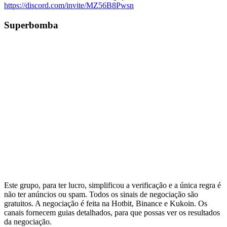
https://discord.com/invite/MZ56B8Pwsn
Superbomba
Este grupo, para ter lucro, simplificou a verificação e a única regra é
não ter anúncios ou spam. Todos os sinais de negociação são
gratuitos. A negociação é feita na Hotbit, Binance e Kukoin. Os
canais fornecem guias detalhados, para que possas ver os resultados
da negociação.