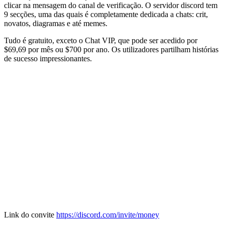
clicar na mensagem do canal de verificação. O servidor discord tem
9 secções, uma das quais é completamente dedicada a chats: crit,
novatos, diagramas e até memes.
Tudo é gratuito, exceto o Chat VIP, que pode ser acedido por
$69,69 por mês ou $700 por ano. Os utilizadores partilham histórias
de sucesso impressionantes.
Link do convite
https://discord.com/invite/money