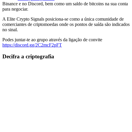
Binance e no Discord, bem como um saldo de bitcoins na sua conta
para negociar.
A Elite Crypto Signals posiciona-se como a única comunidade de
comerciantes de criptomoedas onde os pontos de saída são indicados
no sinal.
Podes juntar-te ao grupo através da ligação de convite
https://discord.gg/2C2mcF2pFT
Decifra a criptografia