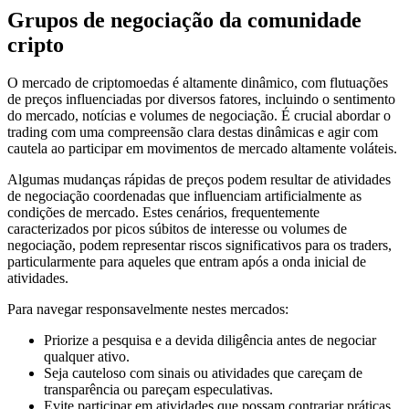
Grupos de negociação da comunidade
cripto
O mercado de criptomoedas é altamente dinâmico, com flutuações
de preços influenciadas por diversos fatores, incluindo o sentimento
do mercado, notícias e volumes de negociação. É crucial abordar o
trading com uma compreensão clara destas dinâmicas e agir com
cautela ao participar em movimentos de mercado altamente voláteis.
Algumas mudanças rápidas de preços podem resultar de atividades
de negociação coordenadas que influenciam artificialmente as
condições de mercado. Estes cenários, frequentemente
caracterizados por picos súbitos de interesse ou volumes de
negociação, podem representar riscos significativos para os traders,
particularmente para aqueles que entram após a onda inicial de
atividades.
Para navegar responsavelmente nestes mercados:
Priorize a pesquisa e a devida diligência antes de negociar
qualquer ativo.
Seja cauteloso com sinais ou atividades que careçam de
transparência ou pareçam especulativas.
Evite participar em atividades que possam contrariar práticas