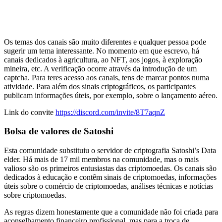
Os temas dos canais são muito diferentes e qualquer pessoa pode
sugerir um tema interessante. No momento em que escrevo, há
canais dedicados à agricultura, ao NFT, aos jogos, à exploração
mineira, etc. A verificação ocorre através da introdução de um
captcha. Para teres acesso aos canais, tens de marcar pontos numa
atividade. Para além dos sinais criptográficos, os participantes
publicam informações úteis, por exemplo, sobre o lançamento aéreo.
Link do convite
https://discord.com/invite/8T7aqnZ
Bolsa de valores de Satoshi
Esta comunidade substituiu o servidor de criptografia Satoshi’s Data
elder. Há mais de 17 mil membros na comunidade, mas o mais
valioso são os primeiros entusiastas das criptomoedas. Os canais são
dedicados à educação e contêm sinais de criptomoedas, informações
úteis sobre o comércio de criptomoedas, análises técnicas e notícias
sobre criptomoedas.
As regras dizem honestamente que a comunidade não foi criada para
aconselhamento financeiro profissional, mas para a troca de