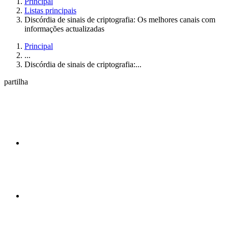
Principal
Listas principais
Discórdia de sinais de criptografia: Os melhores canais com
informações actualizadas
Principal
...
Discórdia de sinais de criptografia:...
partilha