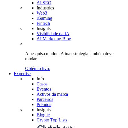
AI SEO
Industries
Web3
iGaming
Fintech
Insights
Visibilidade da IA
AI Marketing Blog
A pesquisa mudou.
A tua estratégia
também deve
mudar
Obtém o livro
Expertise
Info
Casos
Eventos
Activos da marca
Parceiros
Prémios
Insights
Blogue
Crypto Top Lists