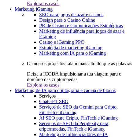
Explora os casos
Marketing iGaming
SEO para jogos de azar e casinos
Design para o Casino Online
PR de Casino e Comunicações Estratégicas
Marketing de influência para jogos de azar e
iGaming
Casino e iGaming PPC
Estratégia de marketing iGaming
Marketing com IA para o iGaming
Os nossos projectos falam mais alto do que as palavras
Deixa a ICODA impulsionar a tua viagem para o
domínio das criptomoedas.
Explora os casos
Marketing de IA para criptografia e cadeia de blocos
Serviços
ChatGPT SEO
Serviços de SEO da Gemini para Cripto,
FinTech e iGaming
AI SEO para Cripto, FinTech e iGaming
Serviços de SEO da Perplexity para
criptomoedas, FinTech e iGaming
Marketing de Influenciadores de IA