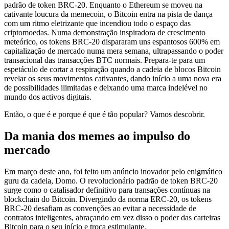
padrão de token BRC-20. Enquanto o Ethereum se moveu na
cativante loucura da memecoin, o Bitcoin entra na pista de dança
com um ritmo eletrizante que incendiou todo o espaço das
criptomoedas. Numa demonstração inspiradora de crescimento
meteórico, os tokens BRC-20 dispararam uns espantosos 600% em
capitalização de mercado numa mera semana, ultrapassando o poder
transacional das transacções BTC normais. Prepara-te para um
espetáculo de cortar a respiração quando a cadeia de blocos Bitcoin
revelar os seus movimentos cativantes, dando início a uma nova era
de possibilidades ilimitadas e deixando uma marca indelével no
mundo dos activos digitais.
Então, o que é e porque é que é tão popular? Vamos descobrir.
Da mania dos memes ao impulso do
mercado
Em março deste ano, foi feito um anúncio inovador pelo enigmático
guru da cadeia, Domo. O revolucionário padrão de token BRC-20
surge como o catalisador definitivo para transações contínuas na
blockchain do Bitcoin. Divergindo da norma ERC-20, os tokens
BRC-20 desafiam as convenções ao evitar a necessidade de
contratos inteligentes, abraçando em vez disso o poder das carteiras
Bitcoin para o seu início e troca estimulante.