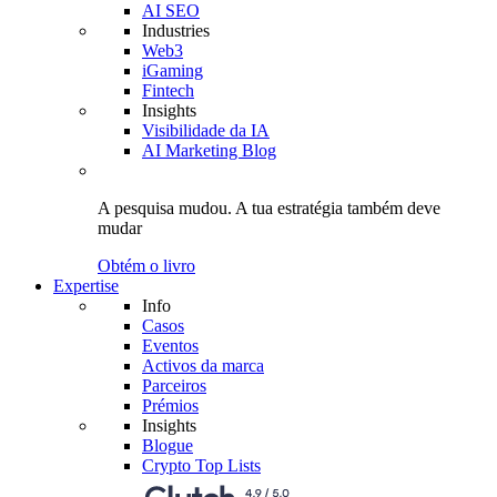
AI SEO
Industries
Web3
iGaming
Fintech
Insights
Visibilidade da IA
AI Marketing Blog
A pesquisa mudou.
A tua estratégia
também deve
mudar
Obtém o livro
Expertise
Info
Casos
Eventos
Activos da marca
Parceiros
Prémios
Insights
Blogue
Crypto Top Lists