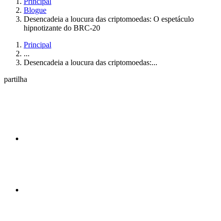
Principal
Blogue
Desencadeia a loucura das criptomoedas: O espetáculo
hipnotizante do BRC-20
Principal
...
Desencadeia a loucura das criptomoedas:...
partilha