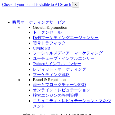
Check if your brand is visible to AI Search
✕
暗号マーケティングサービス
Growth & promotion
トークンセール
DeFiマーケティングエージェンシー
暗号トラフィック
Crypto PR
ソーシャルメディア・マーケティング
ユーチューブ・インフルエンサー
Twitterのインフルエンサー
レディット・マーケティング
マーケティング戦略
Brand & Reputation
暗号とブロックチェーンSEO
オンライン・レピュテーション
検索エンジンの評判管理
コミュニティ・レピュテーション・マネジ
メント