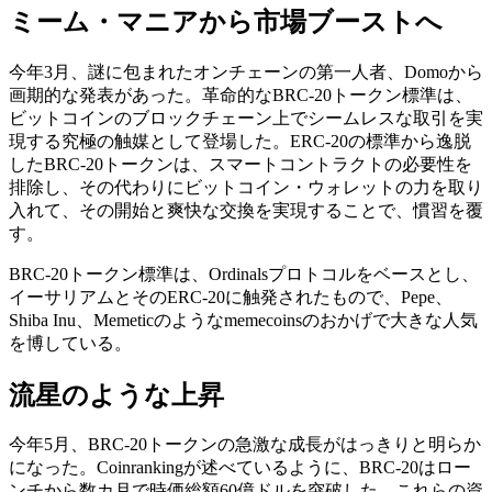
ミーム・マニアから市場ブーストへ
今年3月、謎に包まれたオンチェーンの第一人者、Domoから
画期的な発表があった。革命的なBRC-20トークン標準は、
ビットコインのブロックチェーン上でシームレスな取引を実
現する究極の触媒として登場した。ERC-20の標準から逸脱
したBRC-20トークンは、スマートコントラクトの必要性を
排除し、その代わりにビットコイン・ウォレットの力を取り
入れて、その開始と爽快な交換を実現することで、慣習を覆
す。
BRC-20トークン標準は、Ordinalsプロトコルをベースとし、
イーサリアムとそのERC-20に触発されたもので、Pepe、
Shiba Inu、Memeticのようなmemecoinsのおかげで大きな人気
を博している。
流星のような上昇
今年5月、BRC-20トークンの急激な成長がはっきりと明らか
になった。Coinrankingが述べているように、BRC-20はロー
ンチから数カ月で時価総額60億ドルを突破した。これらの資