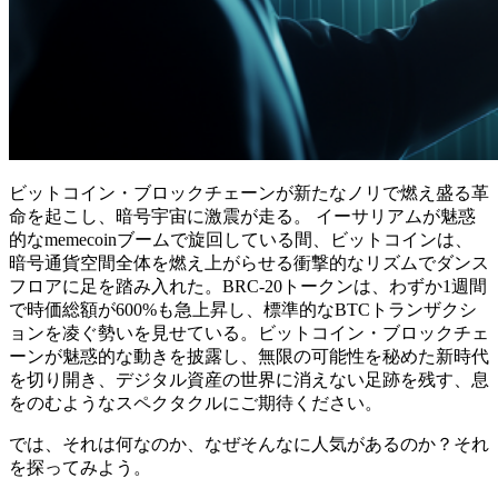
ビットコイン・ブロックチェーンが新たなノリで燃え盛る革
命を起こし、暗号宇宙に激震が走る。 イーサリアムが魅惑
的なmemecoinブームで旋回している間、ビットコインは、
暗号通貨空間全体を燃え上がらせる衝撃的なリズムでダンス
フロアに足を踏み入れた。BRC-20トークンは、わずか1週間
で時価総額が600%も急上昇し、標準的なBTCトランザクシ
ョンを凌ぐ勢いを見せている。ビットコイン・ブロックチェ
ーンが魅惑的な動きを披露し、無限の可能性を秘めた新時代
を切り開き、デジタル資産の世界に消えない足跡を残す、息
をのむようなスペクタクルにご期待ください。
では、それは何なのか、なぜそんなに人気があるのか？それ
を探ってみよう。