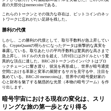
産の大部分はmemecoinsである。
これらのトークンとその強力な存在は、ビットコインのネッ
トワークに忘れがたい足跡を残した。
勝利の代償
しかし、この勝利の代償として、取引手数料が急上昇してい
る。CryptoQuantの明らかになったデータは衝撃的な真実を
暴露している。取引あたりの平均手数料は驚異的な高さまで
急上昇し、16ドルの大台を超え、5月9日には29ドルという驚
異的な頂点に達した。BRC-20トークンのインパクトはブロ
ックチェーンに響き渡り、状況を再形成し、世界が暗号通貨
空間における革新と変革の展開するサガを見守る中、注目を
集めている。BRC-20 memecoinsは、世界中の暗号愛好家の
心と財布を魅了する魅惑的な光景（本物の暗号ブーム）を作
り出します。
暗号宇宙における現在の変化は、スリ
リングな旅の第一歩となり得る