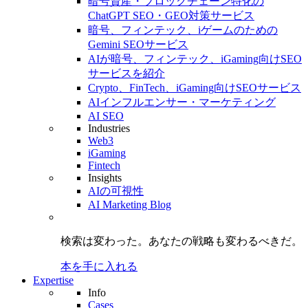
暗号資産・ブロックチェーン特化の
ChatGPT SEO・GEO対策サービス
暗号、フィンテック、iゲームのための
Gemini SEOサービス
AIが暗号、フィンテック、iGaming向けSEO
サービスを紹介
Crypto、FinTech、iGaming向けSEOサービス
AIインフルエンサー・マーケティング
AI SEO
Industries
Web3
iGaming
Fintech
Insights
AIの可視性
AI Marketing Blog
検索は変わった。
あなたの戦略も
変わるべきだ。
本を手に入れる
Expertise
Info
Cases