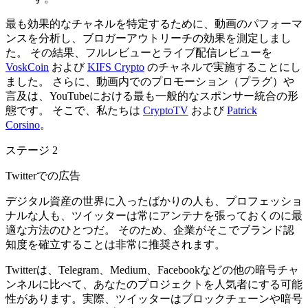
最も効果的なチャネルを特定するために、動画のパフォーマ
ンスを分析し、ブロガーアウトリーチの効果を測定しまし
た。 その結果、フルレビューとライブ配信レビューを
VoskCoin
および
KIFS Crypto
のチャネルで実施することにし
ました。 さらに、動画内でのプロモーション（プラグ）や
言及は、YouTubeにおける最も一般的なスポンサー統合の形
態です。 そこで、私たちは
CryptoTV
および
Patrick
Corsino
。
ステージ 2
Twitterでの広告
デジタル資産の世界に入ったばかりの人も、プロフェッショ
ナルな人も、ツイッターは常にアンテナを張っておくのに最
適な方法のひとつだ。 そのため、企業がそこでブランド認
知度を確立することは非常に推奨されます。
Twitterは、Telegram、Medium、Facebookなどの他の暗号チャ
ンネルに比べて、あなたのプロジェクトを人気者にする可能
性があります。実際、ツイッターはブロックチェーンや暗号