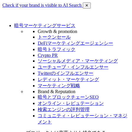
Check if your brand is visible to AI Search
✕
暗号マーケティングサービス
Growth & promotion
トークンセール
DeFiマーケティングエージェンシー
暗号トラフィック
Crypto PR
ソーシャルメディア・マーケティング
ユーチューブ・インフルエンサー
Twitterのインフルエンサー
レディット・マーケティング
マーケティング戦略
Brand & Reputation
暗号とブロックチェーンSEO
オンライン・レピュテーション
検索エンジンの評判管理
コミュニティ・レピュテーション・マネジ
メント