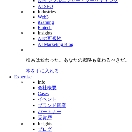
AIインフルエンサー・マーケティング
AI SEO
Industries
Web3
iGaming
Fintech
Insights
AIの可視性
AI Marketing Blog
検索は変わった。
あなたの戦略も
変わるべきだ。
本を手に入れる
Expertise
Info
会社概要
Cases
イベント
ブランド資産
パートナー
受賞歴
Insights
ブログ