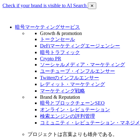
Check if your brand is visible to AI Search
✕
暗号マーケティングサービス
Growth & promotion
トークンセール
DeFiマーケティングエージェンシー
暗号トラフィック
Crypto PR
ソーシャルメディア・マーケティング
ユーチューブ・インフルエンサー
Twitterのインフルエンサー
レディット・マーケティング
マーケティング戦略
Brand & Reputation
暗号とブロックチェーンSEO
オンライン・レピュテーション
検索エンジンの評判管理
コミュニティ・レピュテーション・マネジメ
プロジェクトは言葉よりも雄弁である。