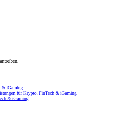
ntreiben.
ch & iGaming
istungen für Krypto, FinTech & iGaming
nTech & iGaming