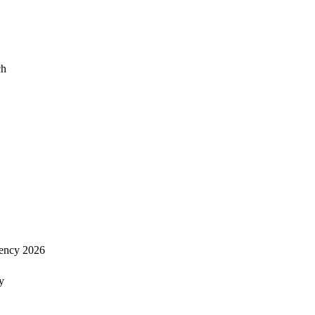
ch
ency 2026
y