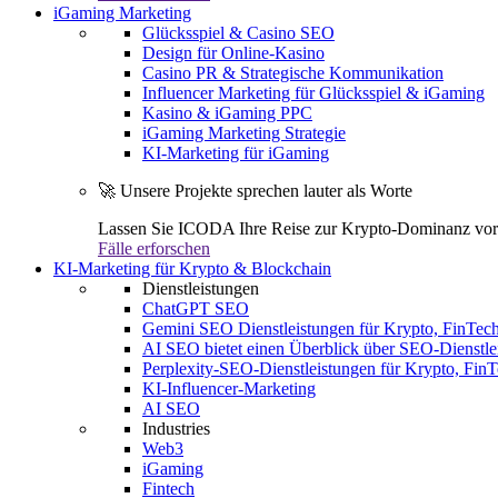
iGaming Marketing
Glücksspiel & Casino SEO
Design für Online-Kasino
Casino PR & Strategische Kommunikation
Influencer Marketing für Glücksspiel & iGaming
Kasino & iGaming PPC
iGaming Marketing Strategie
KI-Marketing für iGaming
🚀 Unsere Projekte sprechen lauter als Worte
Lassen Sie ICODA Ihre Reise zur Krypto-Dominanz vora
Fälle erforschen
KI-Marketing für Krypto & Blockchain
Dienstleistungen
ChatGPT SEO
Gemini SEO Dienstleistungen für Krypto, FinTe
AI SEO bietet einen Überblick über SEO-Dienstle
Perplexity-SEO-Dienstleistungen für Krypto, Fi
KI-Influencer-Marketing
AI SEO
Industries
Web3
iGaming
Fintech