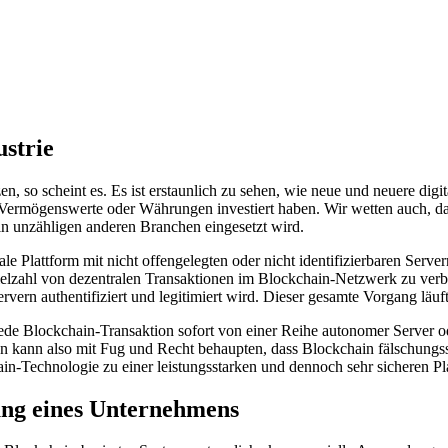
ustrie
 so scheint es. Es ist erstaunlich zu sehen, wie neue und neuere digi
le Vermögenswerte oder Währungen investiert haben. Wir wetten auch, 
 unzähligen anderen Branchen eingesetzt wird.
le Plattform mit nicht offengelegten oder nicht identifizierbaren Serve
ielzahl von dezentralen Transaktionen im Blockchain-Netzwerk zu verbin
ern authentifiziert und legitimiert wird. Dieser gesamte Vorgang läuft
jede Blockchain-Transaktion sofort von einer Reihe autonomer Server od
kann also mit Fug und Recht behaupten, dass Blockchain fälschungssic
in-Technologie zu einer leistungsstarken und dennoch sehr sicheren P
ung eines Unternehmens