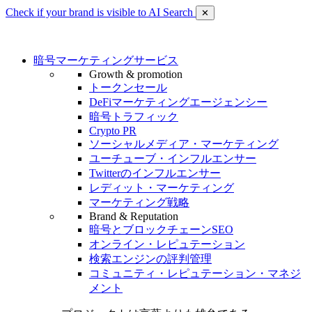
Check if your brand is visible to AI Search
✕
暗号マーケティングサービス
Growth & promotion
トークンセール
DeFiマーケティングエージェンシー
暗号トラフィック
Crypto PR
ソーシャルメディア・マーケティング
ユーチューブ・インフルエンサー
Twitterのインフルエンサー
レディット・マーケティング
マーケティング戦略
Brand & Reputation
暗号とブロックチェーンSEO
オンライン・レピュテーション
検索エンジンの評判管理
コミュニティ・レピュテーション・マネジ
メント