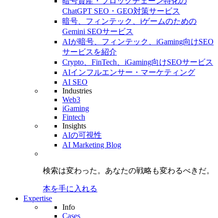
暗号資産・ブロックチェーン特化の
ChatGPT SEO・GEO対策サービス
暗号、フィンテック、iゲームのための
Gemini SEOサービス
AIが暗号、フィンテック、iGaming向けSEO
サービスを紹介
Crypto、FinTech、iGaming向けSEOサービス
AIインフルエンサー・マーケティング
AI SEO
Industries
Web3
iGaming
Fintech
Insights
AIの可視性
AI Marketing Blog
検索は変わった。
あなたの戦略も
変わるべきだ。
本を手に入れる
Expertise
Info
Cases