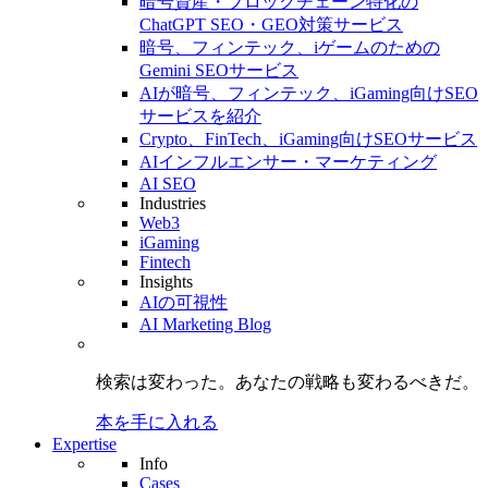
暗号資産・ブロックチェーン特化の
ChatGPT SEO・GEO対策サービス
暗号、フィンテック、iゲームのための
Gemini SEOサービス
AIが暗号、フィンテック、iGaming向けSEO
サービスを紹介
Crypto、FinTech、iGaming向けSEOサービス
AIインフルエンサー・マーケティング
AI SEO
Industries
Web3
iGaming
Fintech
Insights
AIの可視性
AI Marketing Blog
検索は変わった。
あなたの戦略も
変わるべきだ。
本を手に入れる
Expertise
Info
Cases