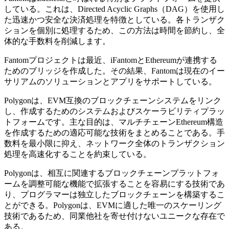
している。これは、Directed Acyclic Graphs（DAG）を使用し
た迅速かつ安全な決済処理を特徴としている。各トランザク
ションを個別に処理するため、この方法は時間を節約し、全
体的な手数料を削減します。
Fantomプロジェクトは最近、iFantomとEthereumが連携する
ためのブリッジを作成した。その結果、Fantomは現在のイー
サリアムのソリューションとアプリをサポートしている。
Polygonは、EVM互換のブロックチェーンシステムをリンク
し、作成するためのシステムおよびスケーラビリティプラッ
トフォームです。主な目的は、マルチチェーンEthereum構造
を作成するための適応可能な技術をまとめることである。手
数料を最小限に抑え、ネットワーク全体のトランザクション
処理を高速化することを約束している。
Polygonは、相互に関連するブロックチェーンプラットフォ
ームを調整可能な機能で拡張することを容易にする技術であ
り、プログラマーは独立したブロックチェーンを構築するこ
とができる。Polygonは、EVMに適した唯一のスケーリング
技術であるため、同業他社を寄せ付けないユニークな存在で
ある。