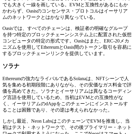
でも大きく一線を画している。EVMと互換性があるにもか
かわらず、Oasisのコンセンサス・プロトコルはイーサリア
ムのネットワークとはかなり異なっている。
Oasisでは、すべてのチェーンは、検証者の明確なグループ
を持つ特定のブロックチェーンシステム上に配置された仮想
コンピュータの特定の形式です。Oasisはまた、ERC-20メカ
ニズムを使用してEthereumとOasis間のトークン取引を容易に
するブロックチェーンリンクを提供しています。
ソラナ
Ethereumの強力なライバルであるSolanaは、NFTシーンで人
気を集める初期段階にありながら、その安価なガス料金で評
価を高めてきた。ソラナとイーサリアムは異なるコーディン
グ言語を使用しているため、当初はEVMとの互換性がな
く、イーサリアムのdAppをこのチェーンにインストールす
ることは困難であり、その逆は考えられなかった。
しかし最近、Neon LabsはこのチェーンでEVMを推進し、当
初はテスト・ネットワークで、その後プライマリー・ネット
ワークで利用するようになった。ここでNeonはスマート・