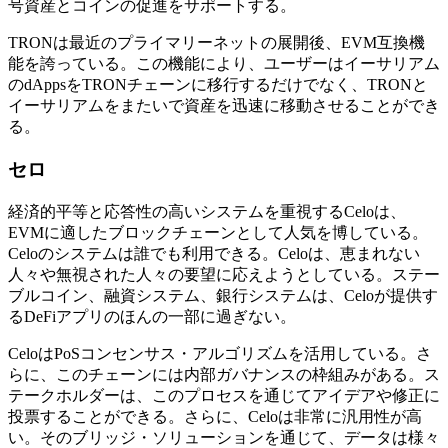
号資産とコインの促進をサポートする。
TRONは最近のプライマリーネットの展開後、EVM互換機
能を誇っている。この機能により、ユーザーはイーサリアム
のdAppsをTRONチェーンに移行するだけでなく、TRONと
イーサリアムをまたいで資産を迅速に移動させることができ
る。
セロ
経済的平等と応答性の高いシステムを重視するCeloは、
EVMに適したブロックチェーンとして人気を博している。
Celoのシステムは誰でも利用できる。Celoは、恵まれない
人々や無視された人々の要望に応えようとしている。ステー
ブルコイン、融資システム、銀行システムは、Celoが提供す
るDeFiアプリのほんの一部に過ぎない。
CeloはPoSコンセンサス・アルゴリズムを活用している。さ
らに、このチェーンには内部ガバナンスの枠組みがある。ス
テークホルダーは、このプロセスを通じてアイデアや修正に
投票することができる。さらに、Celoは非常に汎用性が高
い。そのブリッジ・ソリューションを通じて、データは様々