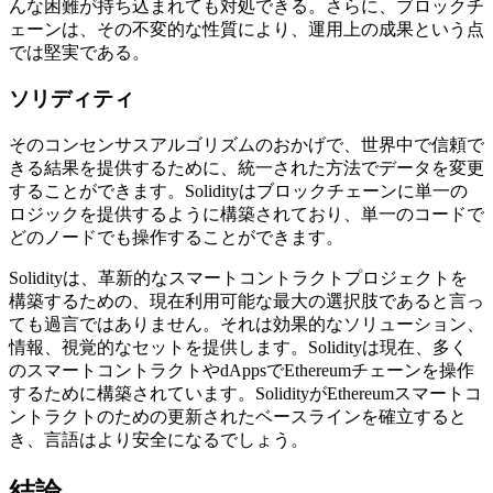
んな困難が持ち込まれても対処できる。さらに、ブロックチ
ェーンは、その不変的な性質により、運用上の成果という点
では堅実である。
ソリディティ
そのコンセンサスアルゴリズムのおかげで、世界中で信頼で
きる結果を提供するために、統一された方法でデータを変更
することができます。Solidityはブロックチェーンに単一の
ロジックを提供するように構築されており、単一のコードで
どのノードでも操作することができます。
Solidityは、革新的なスマートコントラクトプロジェクトを
構築するための、現在利用可能な最大の選択肢であると言っ
ても過言ではありません。それは効果的なソリューション、
情報、視覚的なセットを提供します。Solidityは現在、多く
のスマートコントラクトやdAppsでEthereumチェーンを操作
するために構築されています。SolidityがEthereumスマートコ
ントラクトのための更新されたベースラインを確立すると
き、言語はより安全になるでしょう。
結論