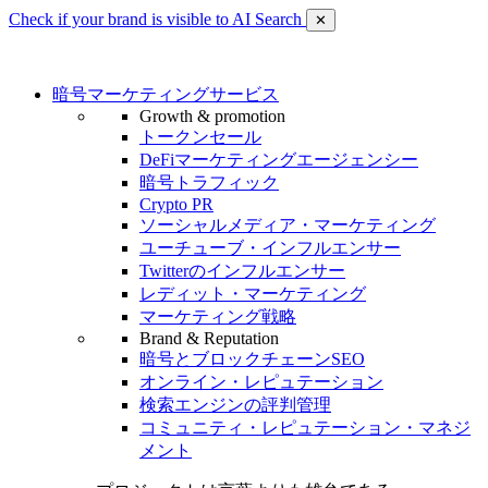
Check if your brand is visible to AI Search
✕
暗号マーケティングサービス
Growth & promotion
トークンセール
DeFiマーケティングエージェンシー
暗号トラフィック
Crypto PR
ソーシャルメディア・マーケティング
ユーチューブ・インフルエンサー
Twitterのインフルエンサー
レディット・マーケティング
マーケティング戦略
Brand & Reputation
暗号とブロックチェーンSEO
オンライン・レピュテーション
検索エンジンの評判管理
コミュニティ・レピュテーション・マネジ
メント