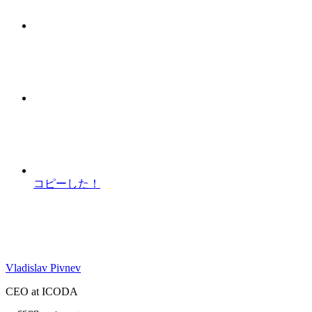
コピーした！
Vladislav Pivnev
CEO at ICODA