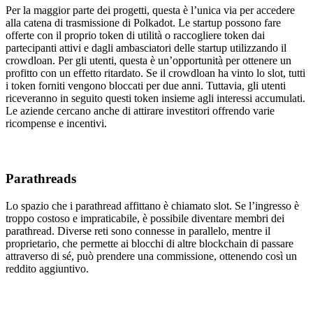
Per la maggior parte dei progetti, questa è l’unica via per accedere
alla catena di trasmissione di Polkadot. Le startup possono fare
offerte con il proprio token di utilità o raccogliere token dai
partecipanti attivi e dagli ambasciatori delle startup utilizzando il
crowdloan. Per gli utenti, questa è un’opportunità per ottenere un
profitto con un effetto ritardato. Se il crowdloan ha vinto lo slot, tutti
i token forniti vengono bloccati per due anni. Tuttavia, gli utenti
riceveranno in seguito questi token insieme agli interessi accumulati.
Le aziende cercano anche di attirare investitori offrendo varie
ricompense e incentivi.
Parathreads
Lo spazio che i parathread affittano è chiamato slot. Se l’ingresso è
troppo costoso e impraticabile, è possibile diventare membri dei
parathread. Diverse reti sono connesse in parallelo, mentre il
proprietario, che permette ai blocchi di altre blockchain di passare
attraverso di sé, può prendere una commissione, ottenendo così un
reddito aggiuntivo.