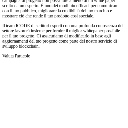
campagna di progetto non possa fare a meno di un white paper
scritto da un esperto.
È uno dei modi più efficaci per comunicare
con
il tuo pubblico
, migliorare la credibilità del tuo marchio e
mostrare ciò che rende il tuo prodotto così speciale.
Il team ICODE
di
scrittori
esperti
con una profonda conoscenza del
settore lavorerà insieme per fornire il miglior whitepaper possibile
per il tuo progetto.
Ci assicuriamo di modificarlo
in
base
agli
aggiornamenti del tuo progetto come parte del nostro servizio di
sviluppo blockchain.
Valuta l'articolo