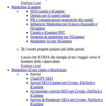
Esplora i casi
Marketing iGaming
SEO casinò e iGaming
Design per il casinò online
PR e comunicazioni strategiche dei casinò
Influencer Marketing per il gioco d'azzardo e
l'iGaming
Casinò e iGaming PPC
Strategia di marketing per l'iGaming
Marketing AI per l'iGaming
🚀 I nostri progetti parlano più delle parole
Lascia che ICODA dia energia al tuo viaggio verso il
dominio delle criptovalute.
Esplora i casi
Marketing AI per cripto e blockchain
Servizi
ChatGPT SEO
Servizi SEO Gemini per Crypto, FinTech e
iGaming
AI presenta i servizi SEO per Crypto, FinTech e
iGaming
Servizi di Perplexity SEO per Crypto, FinTech e
iGaming