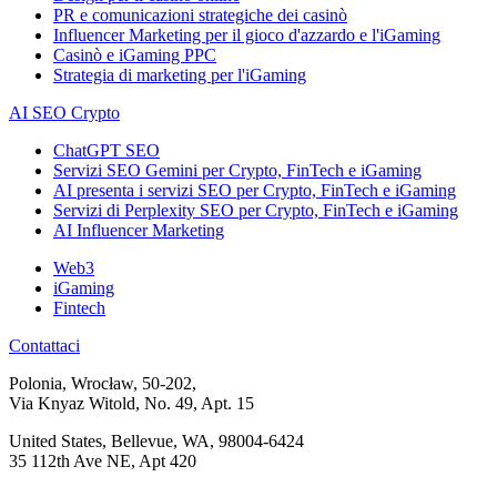
PR e comunicazioni strategiche dei casinò
Influencer Marketing per il gioco d'azzardo e l'iGaming
Casinò e iGaming PPC
Strategia di marketing per l'iGaming
AI SEO Crypto
ChatGPT SEO
Servizi SEO Gemini per Crypto, FinTech e iGaming
AI presenta i servizi SEO per Crypto, FinTech e iGaming
Servizi di Perplexity SEO per Crypto, FinTech e iGaming
AI Influencer Marketing
Web3
iGaming
Fintech
Contattaci
Polonia, Wrocław, 50-202,
Via Knyaz Witold, No. 49, Apt. 15
United States, Bellevue, WA, 98004-6424
35 112th Ave NE, Apt 420