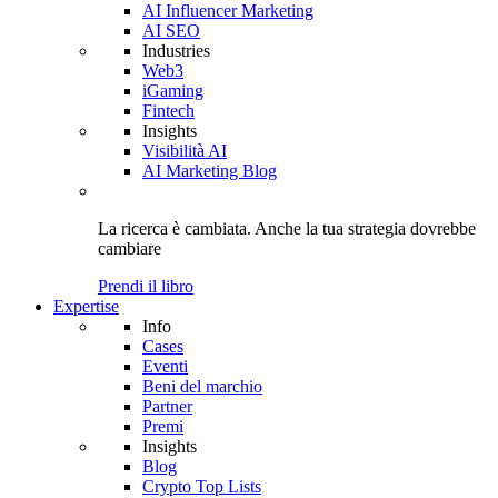
AI Influencer Marketing
AI SEO
Industries
Web3
iGaming
Fintech
Insights
Visibilità AI
AI Marketing Blog
La ricerca è cambiata. Anche
la tua strategia
dovrebbe
cambiare
Prendi il libro
Expertise
Info
Cases
Eventi
Beni del marchio
Partner
Premi
Insights
Blog
Crypto Top Lists