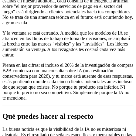
estabas en nuestra auditoría, cada consulta de inteligencia artificial
sobre "el mejor proveedor de servicios de pago en el sector del
juego" está dirigiendo a clientes potenciales hacia tus competidores.
No se trata de una amenaza teórica en el futuro: está ocurriendo hoy,
a gran escala.
Y la ventana se está cerrando. A medida que los modelos de IA se
afiancen en los flujos de trabajo de toma de decisiones, se ampliará
la brecha entre las marcas "visibles" y las "invisibles". Los líderes
aumentarán su ventaja. A los rezagados les costará cada vez más
entrar.
Piensa en las cifras: si incluso el 20% de la investigación de compras
B2B comienza con una consulta sobre IA (una estimación
conservadora para 2026), y tu marca está ausente de esas respuestas,
estás perdiendo uno de cada cinco clientes potenciales antes incluso
de que sepan que existes. No porque tu producto sea inferior. Ni
porque tu precio no sea competitivo. Simplemente porque la IA no
te menciona.
Qué puedes hacer al respecto
La buena noticia es que la visibilidad de la IA no es misteriosa ni
aleatoria. Es el resultado de señales específicas y mensurables en las