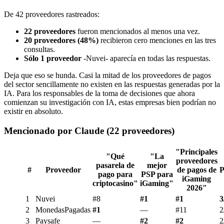
De 42 proveedores rastreados:
22 proveedores
fueron mencionados al menos una vez.
20 proveedores (48%)
recibieron cero menciones en las tres
consultas.
Sólo 1 proveedor
-Nuvei- aparecía en todas las respuestas.
Deja que eso se hunda. Casi la mitad de los proveedores de pagos
del sector sencillamente no existen en las respuestas generadas por la
IA. Para los responsables de la toma de decisiones que ahora
comienzan su investigación con IA, estas empresas bien podrían no
existir en absoluto.
Mencionado por Claude (22 proveedores)
"Principales
"Qué
"La
proveedores
pasarela de
mejor
#
Proveedor
de pagos de
P
pago para
PSP para
iGaming
criptocasino"
iGaming"
2026″
1
Nuvei
#8
#1
#1
3
2
MonedasPagadas
#1
—
#11
2
3
Paysafe
—
#2
#2
2