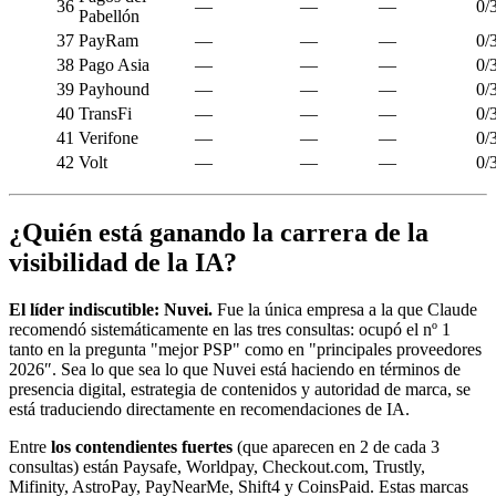
36
—
—
—
0/
Pabellón
37
PayRam
—
—
—
0/
38
Pago Asia
—
—
—
0/
39
Payhound
—
—
—
0/
40
TransFi
—
—
—
0/
41
Verifone
—
—
—
0/
42
Volt
—
—
—
0/
¿Quién está ganando la carrera de la
visibilidad de la IA?
El líder indiscutible: Nuvei.
Fue la única empresa a la que Claude
recomendó sistemáticamente en las tres consultas: ocupó el nº 1
tanto en la pregunta "mejor PSP" como en "principales proveedores
2026″. Sea lo que sea lo que Nuvei está haciendo en términos de
presencia digital, estrategia de contenidos y autoridad de marca, se
está traduciendo directamente en recomendaciones de IA.
Entre
los contendientes fuertes
(que aparecen en 2 de cada 3
consultas) están Paysafe, Worldpay, Checkout.com, Trustly,
Mifinity, AstroPay, PayNearMe, Shift4 y CoinsPaid. Estas marcas