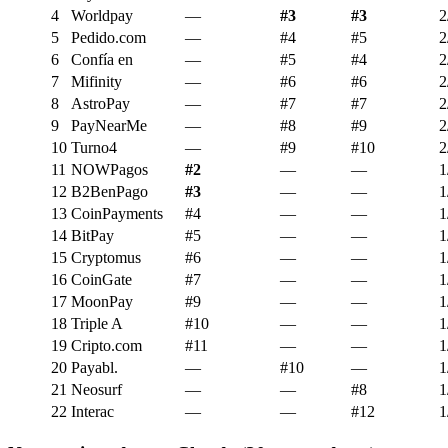
4
Worldpay
—
#3
#3
2
5
Pedido.com
—
#4
#5
2
6
Confía en
—
#5
#4
2
7
Mifinity
—
#6
#6
2
8
AstroPay
—
#7
#7
2
9
PayNearMe
—
#8
#9
2
10
Turno4
—
#9
#10
2
11
NOWPagos
#2
—
—
1
12
B2BenPago
#3
—
—
1
13
CoinPayments
#4
—
—
1
14
BitPay
#5
—
—
1
15
Cryptomus
#6
—
—
1
16
CoinGate
#7
—
—
1
17
MoonPay
#9
—
—
1
18
Triple A
#10
—
—
1
19
Cripto.com
#11
—
—
1
20
Payabl.
—
#10
—
1
21
Neosurf
—
—
#8
1
22
Interac
—
—
#12
1