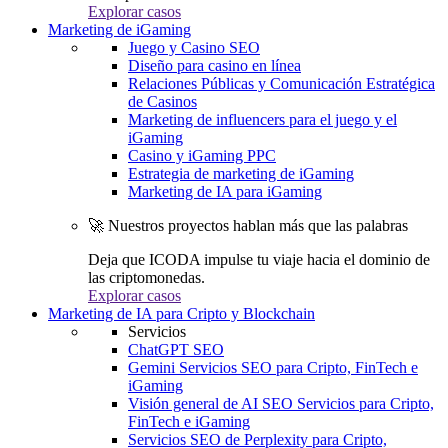
Explorar casos
Marketing de iGaming
Juego y Casino SEO
Diseño para casino en línea
Relaciones Públicas y Comunicación Estratégica
de Casinos
Marketing de influencers para el juego y el
iGaming
Casino y iGaming PPC
Estrategia de marketing de iGaming
Marketing de IA para iGaming
🚀 Nuestros proyectos hablan más que las palabras
Deja que ICODA impulse tu viaje hacia el dominio de
las criptomonedas.
Explorar casos
Marketing de IA para Cripto y Blockchain
Servicios
ChatGPT SEO
Gemini Servicios SEO para Cripto, FinTech e
iGaming
Visión general de AI SEO Servicios para Cripto,
FinTech e iGaming
Servicios SEO de Perplexity para Cripto,