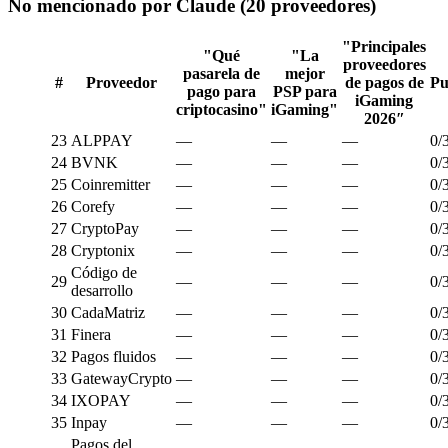
No mencionado por Claude (20 proveedores)
"Principales
"Qué
"La
proveedores
pasarela de
mejor
#
Proveedor
de pagos de
Pu
pago para
PSP para
iGaming
criptocasino"
iGaming"
2026″
23
ALPPAY
—
—
—
0/
24
BVNK
—
—
—
0/
25
Coinremitter
—
—
—
0/
26
Corefy
—
—
—
0/
27
CryptoPay
—
—
—
0/
28
Cryptonix
—
—
—
0/
Código de
29
—
—
—
0/
desarrollo
30
CadaMatriz
—
—
—
0/
31
Finera
—
—
—
0/
32
Pagos fluidos
—
—
—
0/
33
GatewayCrypto
—
—
—
0/
34
IXOPAY
—
—
—
0/
35
Inpay
—
—
—
0/
Pagos del