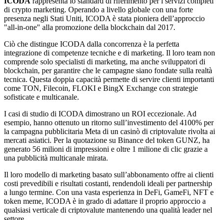
ICODA
rappresenta lo standard di riferimento per i servizi completi
di crypto marketing. Operando a livello globale con una forte
presenza negli Stati Uniti, ICODA è stata pioniera dell’approccio
"all-in-one" alla promozione della blockchain dal 2017.
Ciò che distingue ICODA dalla concorrenza è la perfetta
integrazione di competenze tecniche e di marketing. Il loro team non
comprende solo specialisti di marketing, ma anche sviluppatori di
blockchain, per garantire che le campagne siano fondate sulla realtà
tecnica. Questa doppia capacità permette di servire clienti importanti
come TON, Filecoin, FLOKI e BingX Exchange con strategie
sofisticate e multicanale.
I casi di studio di ICODA dimostrano un ROI eccezionale. Ad
esempio, hanno ottenuto un ritorno sull’investimento del 4100% per
la campagna pubblicitaria Meta di un casinò di criptovalute rivolta ai
mercati asiatici. Per la quotazione su Binance del token GUNZ, ha
generato 56 milioni di impressioni e oltre 1 milione di clic grazie a
una pubblicità multicanale mirata.
Il loro modello di marketing basato sull’abbonamento offre ai clienti
costi prevedibili e risultati costanti, rendendoli ideali per partnership
a lungo termine. Con una vasta esperienza in DeFi, GameFi, NFT e
token meme, ICODA è in grado di adattare il proprio approccio a
qualsiasi verticale di criptovalute mantenendo una qualità leader nel
settore.