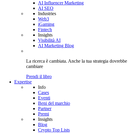
AI Influencer Marketing
AI SEO
Industries
Web3
iGaming
Fintech
Insights
Visibilità AI
AI Marketing Blog
La ricerca è cambiata. Anche
la tua strategia
dovrebbe
cambiare
Prendi il libro
Expertise
Info
Cases
Eventi
Beni del marchio
Partner
Premi
Insights
Blog
Crypto Top Lists