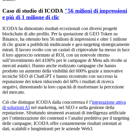
Caso di studio di ICODA
"56 milioni di impressioni
e più di 1 milione di clic
ICODA ha dimostrato risultati eccezionali con diversi progetti
blockchain di alto profilo. Per la quotazione di GEO Token su
Binance, ha ottenuto ben 56 milioni di impressioni e oltre 1 milione
di clic grazie a pubblicità multicanale e geo-targeting strategicamente
mirati. Il lavoro svolto con un casinò di criptovalute ha messo in luce
il loro approccio orientato al ROI, con un notevole ritorno
sull’investimento del 4100% per le campagne di Meta ads rivolte ai
mercati asiatici. Hanno anche realizzato campagne che hanno
prodotto un aumento della visibilità del 600% grazie a innovative
tecniche SEO di ChatGPT e hanno ricostruito con successo la
reputazione dei token riducendo del 60% i risultati di ricerca
negativi, dimostrando la loro capacità di trasformare la percezione
del mercato.
Ciò che distingue ICODA dalla concorrenza è l’
integrazione attiva
di soluzioni AI
nel marketing, nel SEO e nella gestione della
reputazione. Sfruttando strumenti avanzati di intelligenza artificiale
per l’ottimizzazione dei contenuti e l’analisi predittiva per il targeting
delle campagne, ICODA offre costantemente risultati orientati ai
dati, scalabili e lungimiranti per le aziende Web3.