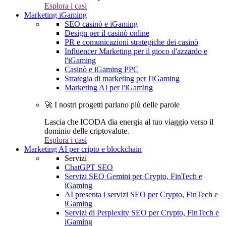
Esplora i casi
Marketing iGaming
SEO casinò e iGaming
Design per il casinò online
PR e comunicazioni strategiche dei casinò
Influencer Marketing per il gioco d'azzardo e
l'iGaming
Casinò e iGaming PPC
Strategia di marketing per l'iGaming
Marketing AI per l'iGaming
🚀 I nostri progetti parlano più delle parole
Lascia che ICODA dia energia al tuo viaggio verso il
dominio delle criptovalute.
Esplora i casi
Marketing AI per cripto e blockchain
Servizi
ChatGPT SEO
Servizi SEO Gemini per Crypto, FinTech e
iGaming
AI presenta i servizi SEO per Crypto, FinTech e
iGaming
Servizi di Perplexity SEO per Crypto, FinTech e
iGaming