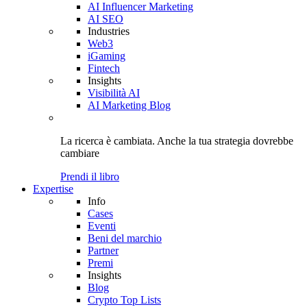
AI Influencer Marketing
AI SEO
Industries
Web3
iGaming
Fintech
Insights
Visibilità AI
AI Marketing Blog
La ricerca è cambiata. Anche
la tua strategia
dovrebbe
cambiare
Prendi il libro
Expertise
Info
Cases
Eventi
Beni del marchio
Partner
Premi
Insights
Blog
Crypto Top Lists