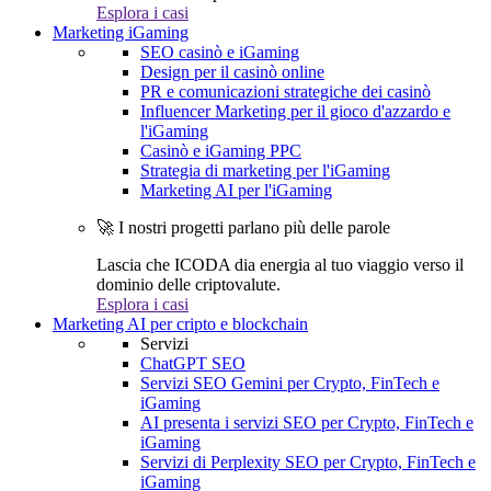
Esplora i casi
Marketing iGaming
SEO casinò e iGaming
Design per il casinò online
PR e comunicazioni strategiche dei casinò
Influencer Marketing per il gioco d'azzardo e
l'iGaming
Casinò e iGaming PPC
Strategia di marketing per l'iGaming
Marketing AI per l'iGaming
🚀 I nostri progetti parlano più delle parole
Lascia che ICODA dia energia al tuo viaggio verso il
dominio delle criptovalute.
Esplora i casi
Marketing AI per cripto e blockchain
Servizi
ChatGPT SEO
Servizi SEO Gemini per Crypto, FinTech e
iGaming
AI presenta i servizi SEO per Crypto, FinTech e
iGaming
Servizi di Perplexity SEO per Crypto, FinTech e
iGaming