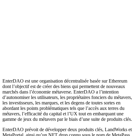
EnterDAO est une organisation décentralisée basée sur Ethereum
dont l’objectif est de créer des biens qui permettent de nouveaux
marchés dans l’économie métaverse. EnterDAO a l’intention
d’autonomiser les utilisateurs, les propriétaires fonciers du métavers,
les investisseurs, les marques, et les degens de toutes sortes en
abordant les points problématiques tels que l’accès aux terres du
métavers, l’efficacité du capital et l’UX tout en embarquant une
gamme de jeux du métavers par le biais d’une suite de produits clés.
EnterDAO prévoit de développer deux produits clés, LandWorks et
MetaPortal, ainsi qu’un NFT drop connu sous le nom de MetaPass.