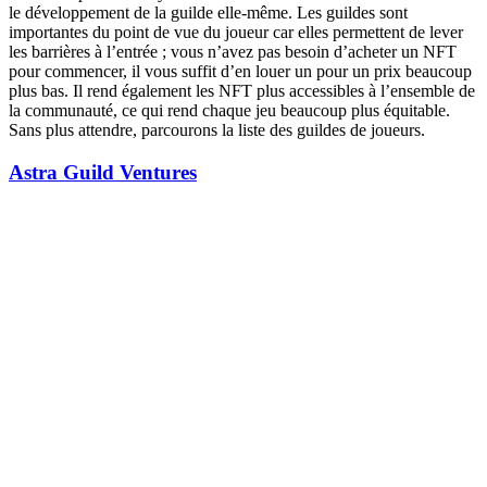
le développement de la guilde elle-même. Les guildes sont
importantes du point de vue du joueur car elles permettent de lever
les barrières à l’entrée ; vous n’avez pas besoin d’acheter un NFT
pour commencer, il vous suffit d’en louer un pour un prix beaucoup
plus bas. Il rend également les NFT plus accessibles à l’ensemble de
la communauté, ce qui rend chaque jeu beaucoup plus équitable.
Sans plus attendre, parcourons la liste des guildes de joueurs.
Astra Guild Ventures