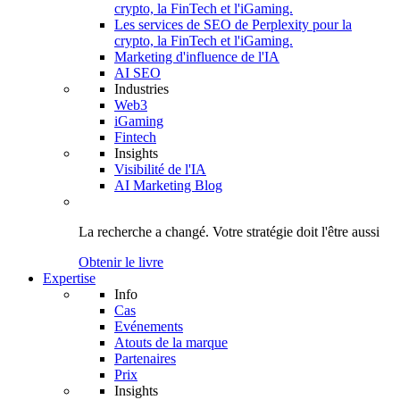
crypto, la FinTech et l'iGaming.
Les services de SEO de Perplexity pour la
crypto, la FinTech et l'iGaming.
Marketing d'influence de l'IA
AI SEO
Industries
Web3
iGaming
Fintech
Insights
Visibilité de l'IA
AI Marketing Blog
La recherche a changé.
Votre stratégie
doit l'être aussi
Obtenir le livre
Expertise
Info
Cas
Evénements
Atouts de la marque
Partenaires
Prix
Insights