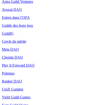
Astra Guild Ventures
Avocat DAO
Entrez dans l’OFA
Guilde des bons jeux
GuildFi
Cercle du mérite
Meta DAO
Chemin DAO
Play It Forward DAO
Polemos
Ranker DAO
UniX Gaming
Yield Guild Games