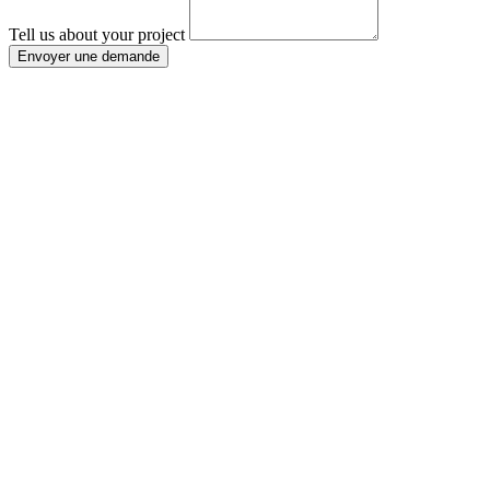
Tell us about your project
Envoyer une demande