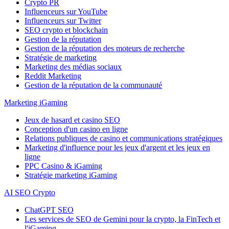
Crypto PR
Influenceurs sur YouTube
Influenceurs sur Twitter
SEO crypto et blockchain
Gestion de la réputation
Gestion de la réputation des moteurs de recherche
Stratégie de marketing
Marketing des médias sociaux
Reddit Marketing
Gestion de la réputation de la communauté
Marketing iGaming
Jeux de hasard et casino SEO
Conception d'un casino en ligne
Relations publiques de casino et communications stratégiques
Marketing d'influence pour les jeux d'argent et les jeux en
ligne
PPC Casino & iGaming
Stratégie marketing iGaming
AI SEO Crypto
ChatGPT SEO
Les services de SEO de Gemini pour la crypto, la FinTech et
l'iGaming.