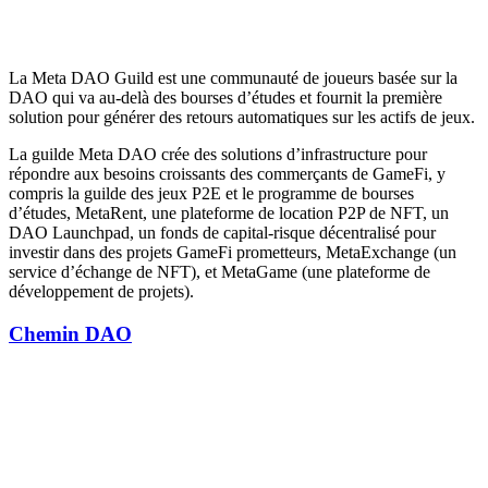
La Meta DAO Guild est une communauté de joueurs basée sur la
DAO qui va au-delà des bourses d’études et fournit la première
solution pour générer des retours automatiques sur les actifs de jeux.
La guilde Meta DAO crée des solutions d’infrastructure pour
répondre aux besoins croissants des commerçants de GameFi, y
compris la guilde des jeux P2E et le programme de bourses
d’études, MetaRent, une plateforme de location P2P de NFT, un
DAO Launchpad, un fonds de capital-risque décentralisé pour
investir dans des projets GameFi prometteurs, MetaExchange (un
service d’échange de NFT), et MetaGame (une plateforme de
développement de projets).
Chemin DAO