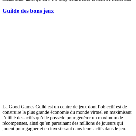
Guilde des bons jeux
La Good Games Guild est un centre de jeux dont l’objectif est de
construire la plus grande économie du monde virtuel en maximisant
l’utilité des actifs qu’elle possède pour générer un maximum de
récompenses, ainsi qu’en parrainant des millions de joueurs qui
jouent pour gagner et en investissant dans leurs actifs dans le jeu.