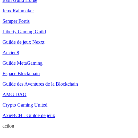
Earn Guild Home
Jeux Rainmaker
Semper Fortis
Liberty Gaming Guild
Guilde de jeux Nexxt
Ancien8
Guilde MetaGaming
Espace Blockchain
Guilde des Aventures de la Blockchain
AMG DAO
Crypto Gaming United
AxieBCH - Guilde de jeux
action