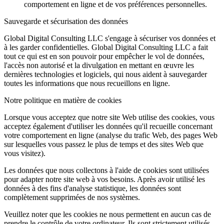
comportement en ligne et de vos préférences personnelles.
Sauvegarde et sécurisation des données
Global Digital Consulting LLC s'engage à sécuriser vos données et
à les garder confidentielles. Global Digital Consulting LLC a fait
tout ce qui est en son pouvoir pour empêcher le vol de données,
l'accès non autorisé et la divulgation en mettant en œuvre les
dernières technologies et logiciels, qui nous aident à sauvegarder
toutes les informations que nous recueillons en ligne.
Notre politique en matière de cookies
Lorsque vous acceptez que notre site Web utilise des cookies, vous
acceptez également d'utiliser les données qu'il recueille concernant
votre comportement en ligne (analyse du trafic Web, des pages Web
sur lesquelles vous passez le plus de temps et des sites Web que
vous visitez).
Les données que nous collectons à l'aide de cookies sont utilisées
pour adapter notre site web à vos besoins. Après avoir utilisé les
données à des fins d'analyse statistique, les données sont
complètement supprimées de nos systèmes.
Veuillez noter que les cookies ne nous permettent en aucun cas de
prendre le contrôle de votre ordinateur. Ils sont strictement utilisés