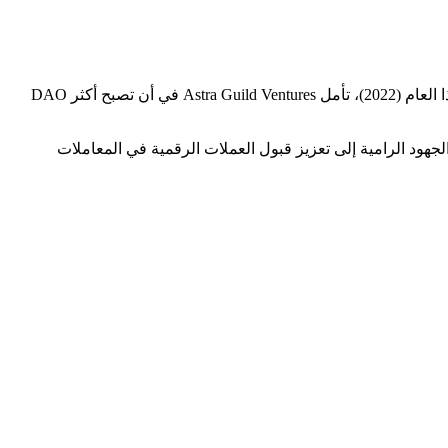
Astra Guild Ventures (AGV) هي شركة DAO تستثمر في الرموز غير القابلة للاستبدال (NFTs) وغيرها من أصول البلوكشين. وبحلول نهاية هذا العام (2022)، تأمل Astra Guild Ventures في أن تصبح أكثر DAO
د حاليًا حجم تداول يبلغ حوالي 120,000 دولار أمريكي، فهو لاعب بارز للغاية في القائمة. تعتزم Astra Guild Ventures دعم الجهود الرامية إلى تعزيز قبول العملات الرقمية في المعاملات