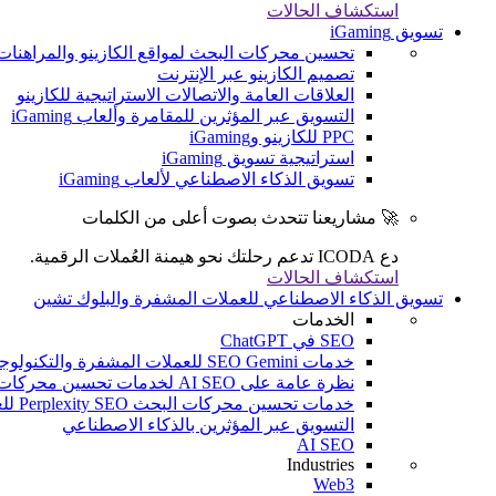
استكشاف الحالات
تسويق iGaming
تحسين محركات البحث لمواقع الكازينو والمراهنات
تصميم الكازينو عبر الإنترنت
العلاقات العامة والاتصالات الاستراتيجية للكازينو
التسويق عبر المؤثرين للمقامرة وألعاب iGaming
PPC للكازينو وiGaming
استراتيجية تسويق iGaming
تسويق الذكاء الاصطناعي لألعاب iGaming
🚀 مشاريعنا تتحدث بصوت أعلى من الكلمات
دع ICODA تدعم رحلتك نحو هيمنة العُملات الرقمية.
استكشاف الحالات
تسويق الذكاء الاصطناعي للعملات المشفرة والبلوك تشين
الخدمات
SEO في ChatGPT
خدمات SEO Gemini للعملات المشفرة والتكنولوجيا المالية والألعاب الإلكترونية
نظرة عامة على AI SEO لخدمات تحسين محركات البحث (SEO) للعملات المشفرة والتكنولوجيا المالية والألعاب الإلكترونية
خدمات تحسين محركات البحث Perplexity SEO للعملات المشفرة والتكنولوجيا المالية والألعاب الإلكترونية
التسويق عبر المؤثرين بالذكاء الاصطناعي
AI SEO
Industries
Web3