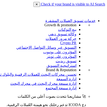
Check if your brand is visible to AI Search
✕
خدمات تسويق العملات المشفرة
Growth & promotion
بيع التوكنات
وكالة تسويق ديفي
حركة مرور العملات
Crypto PR
التسويق عبر وسائل التواصل الاجتماعي
المؤثرون على يوتيوب
المؤثرون على تويتر
تسويق ريديت
استراتيجية التسويق
Brand & Reputation
تحسين محركات البحث للعملات الرقمية والبلوك ت
إدارة السمعة
إدارة سمعة محرك البحث في محرك البحث
إدارة سمعة المجتمع
🚀 مشاريعنا تتحدث بصوت أعلى من الكلمات
دع ICODA تدعم رحلتك نحو هيمنة العُملات الرقمية.