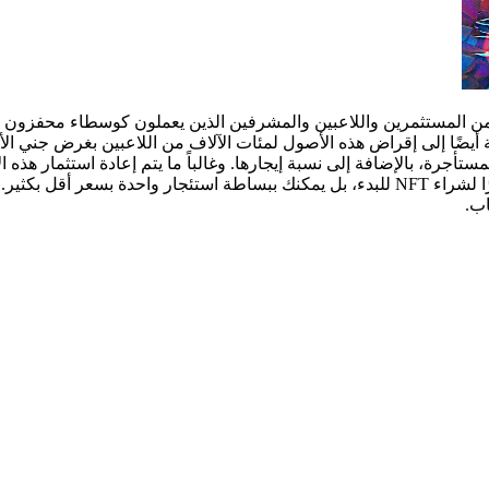
ة من المستثمرين واللاعبين والمشرفين الذين يعملون كوسطاء محفزون 
اقع، ستهدف مثل هذه النقابة أيضًا إلى إقراض هذه الأصول لمئات الآلاف من اللاعبي
"ضريبة القيمة المضافة" على أرباح اللاعب الذي يستخدم NFTs المستأجرة، بالإضافة إلى نسبة إيجارها. وغالب
اب.