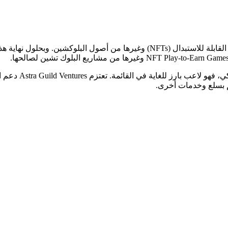
نظرًا لأن DAO يشه