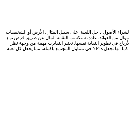
لشراء الأصول داخل اللعبة. على سبيل المثال، الأرض أو الشخصيات
ن بغرض جني الأموال من العوائد. عادة، ستكسب النقابة المال عن طريق فرض نوع
اً ما يتم إعادة استثمار هذه الأرباح في تطوير النقابة نفسها. تعتبر النقابات مهمة من وجهة نظر
اللاعب لأنها تحل العوائق العالية التي تحول دون الدخول؛ لست مضطرًا لشراء NFT للبدء، بل يمكنك ببساطة استئجار واحدة بسعر أقل بكثير. كما أنها تجعل NFTs في متناول المجتمع بأكمله، مما يجعل كل لعبة