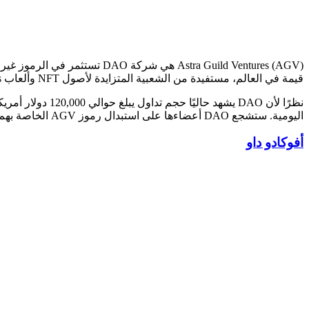
قيمة في العالم، مستفيدة من الشعبية المتزايدة لأصول NFT وألعاب NFT Play-to-Earn Games وغيرها من مشاريع البلوك تشين لصالحها.
اليومية. ستشجع DAO أعضاءها على استبدال رموز AGV الخاصة بهم بسلع وخدمات أخرى.
أفوكادو داو